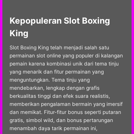
Kepopuleran Slot Boxing
King
Slot Boxing King telah menjadi salah satu
permainan slot online yang populer di kalangan
pemain karena kombinasi unik dari tema tinju
yang menarik dan fitur permainan yang
menguntungkan. Tema tinju yang
mendebarkan, lengkap dengan grafis
berkualitas tinggi dan efek suara realistis,
memberikan pengalaman bermain yang imersif
dan memikat. Fitur-fitur bonus seperti putaran
gratis, simbol wild, dan bonus pertarungan
menambah daya tarik permainan ini,