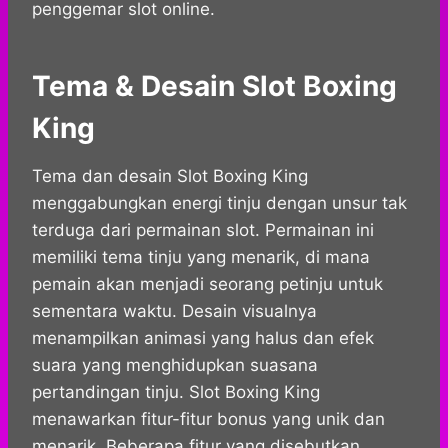
penggemar slot online.
Tema & Desain Slot Boxing
King
Tema dan desain Slot Boxing King
menggabungkan energi tinju dengan unsur tak
terduga dari permainan slot. Permainan ini
memiliki tema tinju yang menarik, di mana
pemain akan menjadi seorang petinju untuk
sementara waktu. Desain visualnya
menampilkan animasi yang halus dan efek
suara yang menghidupkan suasana
pertandingan tinju. Slot Boxing King
menawarkan fitur-fitur bonus yang unik dan
menarik. Beberapa fitur yang disebutkan