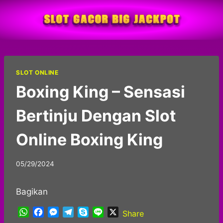
Skip
to
content
SLOT ONLINE
Boxing King – Sensasi
Bertinju Dengan Slot
Online Boxing King
By
05/29/2024
adminersa
Bagikan
W
F
M
T
S
L
X
Share