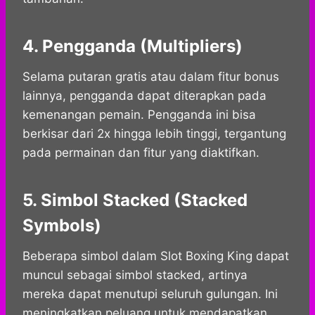
4. Pengganda (Multipliers)
Selama putaran gratis atau dalam fitur bonus
lainnya, pengganda dapat diterapkan pada
kemenangan pemain. Pengganda ini bisa
berkisar dari 2x hingga lebih tinggi, tergantung
pada permainan dan fitur yang diaktifkan.
5. Simbol Stacked (Stacked
Symbols)
Beberapa simbol dalam Slot Boxing King dapat
muncul sebagai simbol stacked, artinya
mereka dapat menutupi seluruh gulungan. Ini
meningkatkan peluang untuk mendapatkan