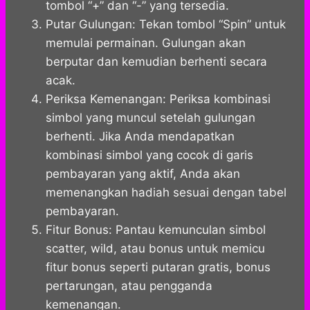
tombol “+” dan “-” yang tersedia.
Putar Gulungan: Tekan tombol “Spin” untuk
memulai permainan. Gulungan akan
berputar dan kemudian berhenti secara
acak.
Periksa Kemenangan: Periksa kombinasi
simbol yang muncul setelah gulungan
berhenti. Jika Anda mendapatkan
kombinasi simbol yang cocok di garis
pembayaran yang aktif, Anda akan
memenangkan hadiah sesuai dengan tabel
pembayaran.
Fitur Bonus: Pantau kemunculan simbol
scatter, wild, atau bonus untuk memicu
fitur bonus seperti putaran gratis, bonus
pertarungan, atau pengganda
kemenangan.