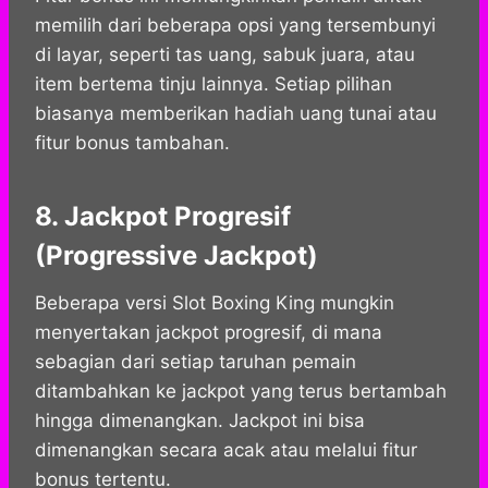
memilih dari beberapa opsi yang tersembunyi
di layar, seperti tas uang, sabuk juara, atau
item bertema tinju lainnya. Setiap pilihan
biasanya memberikan hadiah uang tunai atau
fitur bonus tambahan.
8. Jackpot Progresif
(Progressive Jackpot)
Beberapa versi Slot Boxing King mungkin
menyertakan jackpot progresif, di mana
sebagian dari setiap taruhan pemain
ditambahkan ke jackpot yang terus bertambah
hingga dimenangkan. Jackpot ini bisa
dimenangkan secara acak atau melalui fitur
bonus tertentu.