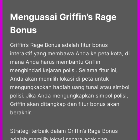
Menguasai Griffin’s Rage
Bonus
Griffin’s Rage Bonus adalah fitur bonus
interaktif yang membawa Anda ke peta kota, di
mana Anda harus membantu Griffin
menghindari kejaran polisi. Selama fitur ini,
Anda akan memilih lokasi di peta untuk
mengungkapkan hadiah uang tunai atau simbol
polisi. Jika Anda mengungkapkan simbol polisi,
Griffin akan ditangkap dan fitur bonus akan
berakhir.
Strategi terbaik dalam Griffin’s Rage Bonus
adalah memilih lokasi secara acak dan