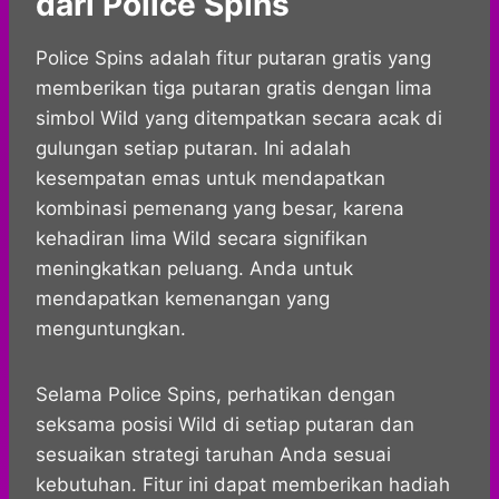
dari Police Spins
Police Spins adalah fitur putaran gratis yang
memberikan tiga putaran gratis dengan lima
simbol Wild yang ditempatkan secara acak di
gulungan setiap putaran. Ini adalah
kesempatan emas untuk mendapatkan
kombinasi pemenang yang besar, karena
kehadiran lima Wild secara signifikan
meningkatkan peluang. Anda untuk
mendapatkan kemenangan yang
menguntungkan.
Selama Police Spins, perhatikan dengan
seksama posisi Wild di setiap putaran dan
sesuaikan strategi taruhan Anda sesuai
kebutuhan. Fitur ini dapat memberikan hadiah