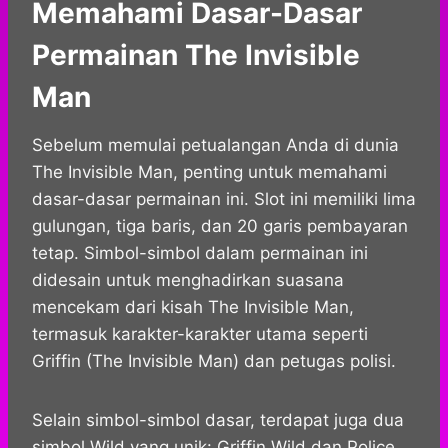
Memahami Dasar-Dasar
Permainan The Invisible
Man
Sebelum memulai petualangan Anda di dunia
The Invisible Man, penting untuk memahami
dasar-dasar permainan ini. Slot ini memiliki lima
gulungan, tiga baris, dan 20 garis pembayaran
tetap. Simbol-simbol dalam permainan ini
didesain untuk menghadirkan suasana
mencekam dari kisah The Invisible Man,
termasuk karakter-karakter utama seperti
Griffin (The Invisible Man) dan petugas polisi.
Selain simbol-simbol dasar, terdapat juga dua
simbol Wild yang unik: Griffin Wild dan Police