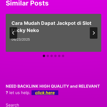
Similar Posts
Cara Mudah Dapat Jackpot di Slot
Lucky Neko
By
06/23/2025
adminersa
NEED BACKLINK HIGH QUALITY and RELEVANT
?
let us help.
click here
Search