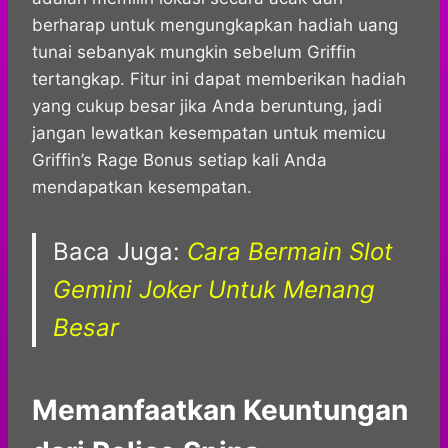
berharap untuk mengungkapkan hadiah uang
tunai sebanyak mungkin sebelum Griffin
tertangkap. Fitur ini dapat memberikan hadiah
yang cukup besar jika Anda beruntung, jadi
jangan lewatkan kesempatan untuk memicu
Griffin’s Rage Bonus setiap kali Anda
mendapatkan kesempatan.
Baca Juga:
Cara Bermain Slot
Gemini Joker Untuk Menang
Besar
Memanfaatkan Keuntungan