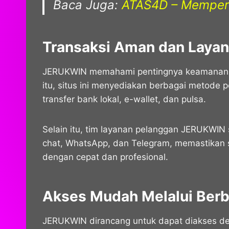
Baca Juga:
ATAS4D – Mempero
Transaksi Aman dan Layan
JERUKWIN memahami pentingnya keamanan d
itu, situs ini menyediakan berbagai metode
transfer bank lokal, e-wallet, dan pulsa.
Selain itu, tim layanan pelanggan JERUKWIN 
chat, WhatsApp, dan Telegram, memastikan 
dengan cepat dan profesional.
Akses Mudah Melalui Berb
JERUKWIN dirancang untuk dapat diakses de