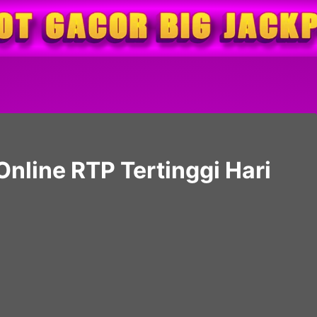
Online RTP Tertinggi Hari