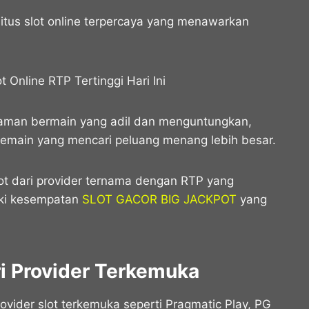
itus slot online terpercaya yang menawarkan
man bermain yang adil dan menguntungkan,
pemain yang mencari peluang menang lebih besar.
ot dari provider ternama dengan RTP yang
iki kesempatan
SLOT GACOR BIG JACKPOT
yang
ri Provider Terkemuka
ider slot terkemuka seperti Pragmatic Play, PG