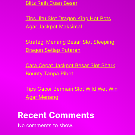
Blitz Raih Cuan Besar
Tips Jitu Slot Dragon King Hot Pots
Agar Jackpot Maksimal
Strategi Menang Besar Slot Sleeping
Dragon Setiap Putaran
Cara Cepat Jackpot Besar Slot Shark
Bounty Tanpa Ribet
Tips Gacor Bermain Slot Wild Wet Win
Agar Menang
Recent Comments
No comments to show.