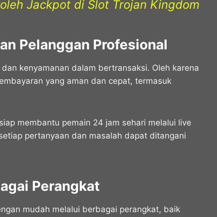
leh Jackpot di Slot Trojan Kingdom
an Pelanggan Profesional
an kenyamanan dalam bertransaksi. Oleh karena
 pembayaran yang aman dan cepat, termasuk
siap membantu pemain 24 jam sehari melalui live
setiap pertanyaan dan masalah dapat ditangani
agai Perangkat
ngan mudah melalui berbagai perangkat, baik