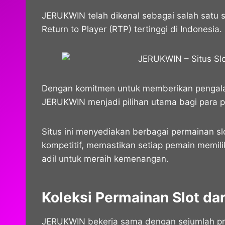
h
a
e
e
k
i
a
c
s
l
y
n
JERUKWIN telah dikenal sebagai salah satu s
t
e
s
e
p
e
Return to Player (RTP) tertinggi di Indonesia.
s
b
e
g
e
A
o
n
r
p
o
g
a
p
k
e
m
r
Dengan komitmen untuk memberikan pengala
JERUKWIN menjadi pilihan utama bagi para 
Situs ini menyediakan berbagai permainan sl
kompetitif, memastikan setiap pemain memil
adil untuk meraih kemenangan.
Koleksi Permainan Slot da
JERUKWIN bekerja sama dengan sejumlah prov