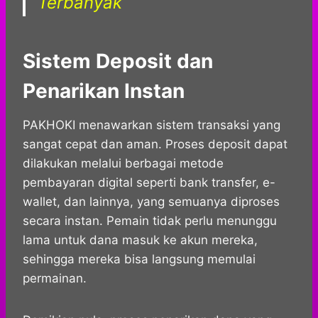
Terbanyak
Sistem Deposit dan
Penarikan Instan
PAKHOKI menawarkan sistem transaksi yang
sangat cepat dan aman. Proses deposit dapat
dilakukan melalui berbagai metode
pembayaran digital seperti bank transfer, e-
wallet, dan lainnya, yang semuanya diproses
secara instan. Pemain tidak perlu menunggu
lama untuk dana masuk ke akun mereka,
sehingga mereka bisa langsung memulai
permainan.