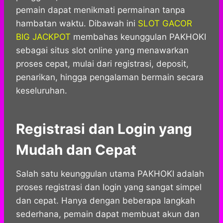
pemain dapat menikmati permainan tanpa
hambatan waktu. Dibawah ini
SLOT GACOR
BIG JACKPOT
membahas keunggulan PAKHOKI
sebagai situs slot online yang menawarkan
proses cepat, mulai dari registrasi, deposit,
penarikan, hingga pengalaman bermain secara
keseluruhan.
Registrasi dan Login yang
Mudah dan Cepat
Salah satu keunggulan utama PAKHOKI adalah
proses registrasi dan login yang sangat simpel
dan cepat. Hanya dengan beberapa langkah
sederhana, pemain dapat membuat akun dan