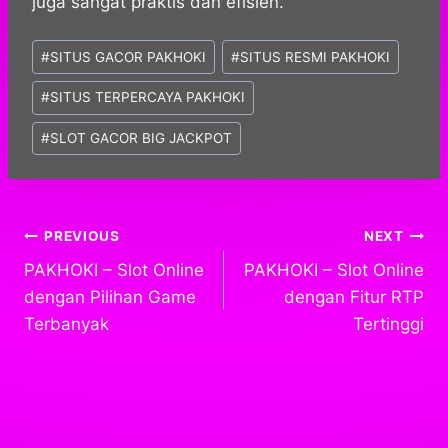
juga sangat praktis dan efisien.
Post
#
SITUS GACOR PAKHOKI
#
SITUS RESMI PAKHOKI
Tags:
#
SITUS TERPERCAYA PAKHOKI
#
SLOT GACOR BIG JACKPOT
Post
PREVIOUS
NEXT
PAKHOKI – Slot Online
PAKHOKI – Slot Online
navigation
dengan Pilihan Game
dengan Fitur RTP
Terbanyak
Tertinggi