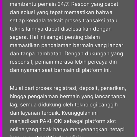
membantu pemain 24/7. Respon yang cepat
dan solusi yang tepat memastikan bahwa
setiap kendala terkait proses transaksi atau
teknis lainnya dapat diselesaikan dengan
segera. Hal ini sangat penting dalam
memastikan pengalaman bermain yang lancar
dan tanpa hambatan. Dengan dukungan yang
responsif, pemain merasa lebih percaya diri
dan nyaman saat bermain di platform ini.
Mulai dari proses registrasi, deposit, penarikan,
hingga pengalaman bermain yang lancar tanpa
lag, semua didukung oleh teknologi canggih
dan layanan terbaik. Keunggulan ini
menjadikan PAKHOKI sebagai platform slot
online yang tidak hanya menyenangkan, tetapi