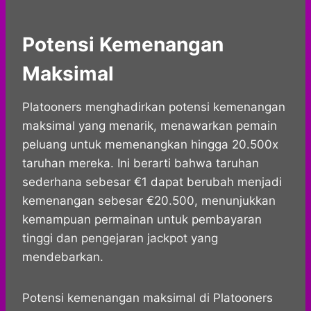
Potensi Kemenangan
Maksimal
Platooners menghadirkan potensi kemenangan
maksimal yang menarik, menawarkan pemain
peluang untuk memenangkan hingga 20.500x
taruhan mereka. Ini berarti bahwa taruhan
sederhana sebesar €1 dapat berubah menjadi
kemenangan sebesar €20.500, menunjukkan
kemampuan permainan untuk pembayaran
tinggi dan pengejaran jackpot yang
mendebarkan.
Potensi kemenangan maksimal di Platooners