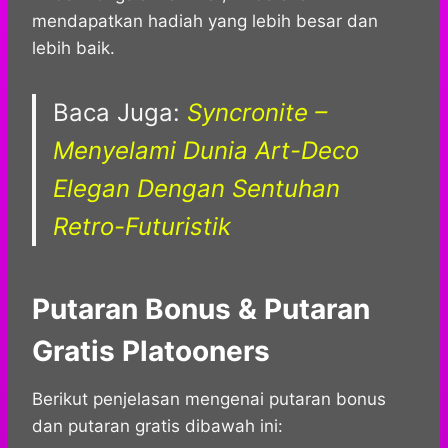
mendapatkan hadiah yang lebih besar dan
lebih baik.
Baca Juga:
Syncronite –
Menyelami Dunia Art-Deco
Elegan Dengan Sentuhan
Retro-Futuristik
Putaran Bonus & Putaran
Gratis Platooners
Berikut penjelasan mengenai putaran bonus
dan putaran gratis dibawah ini: