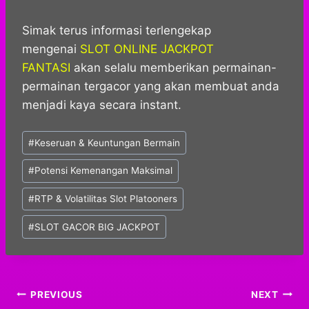
Simak terus informasi terlengekap
mengenai
SLOT ONLINE JACKPOT
FANTASI
akan selalu memberikan permainan-
permainan tergacor yang akan membuat anda
menjadi kaya secara instant.
Post
#
Keseruan & Keuntungan Bermain
Tags:
#
Potensi Kemenangan Maksimal
#
RTP & Volatilitas Slot Platooners
#
SLOT GACOR BIG JACKPOT
Post
PREVIOUS
NEXT