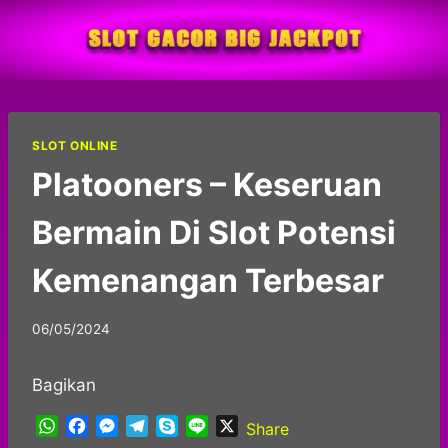
Skip
to
content
SLOT ONLINE
Platooners – Keseruan
Bermain Di Slot Potensi
Kemenangan Terbesar
By
06/05/2024
adminersa
Bagikan
W
F
M
T
S
L
X
Share