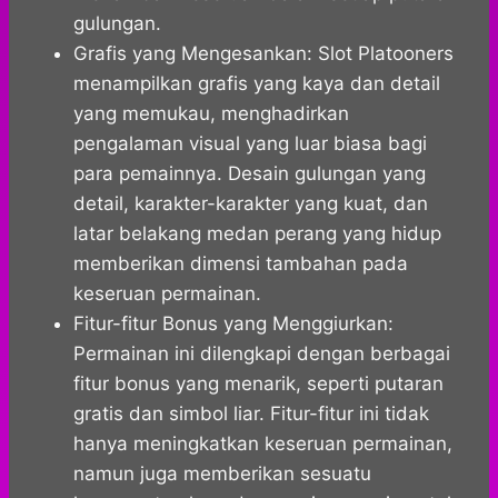
gulungan.
Grafis yang Mengesankan: Slot Platooners
menampilkan grafis yang kaya dan detail
yang memukau, menghadirkan
pengalaman visual yang luar biasa bagi
para pemainnya. Desain gulungan yang
detail, karakter-karakter yang kuat, dan
latar belakang medan perang yang hidup
memberikan dimensi tambahan pada
keseruan permainan.
Fitur-fitur Bonus yang Menggiurkan:
Permainan ini dilengkapi dengan berbagai
fitur bonus yang menarik, seperti putaran
gratis dan simbol liar. Fitur-fitur ini tidak
hanya meningkatkan keseruan permainan,
namun juga memberikan sesuatu