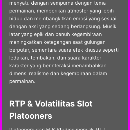
menyatu dengan sempurna dengan tema
permainan, memberikan atmosfer yang lebih
hidup dan membangkitkan emosi yang sesuai
dengan aksi yang sedang berlangsung. Musik
latar yang epik dan penuh kegembiraan
meningkatkan ketegangan saat gulungan
berputar, sementara suara efek khusus seperti
ledakan, tembakan, dan suara karakter-
karakter yang berinteraksi menambahkan
dimensi realisme dan kegembiraan dalam
permainan.
RTP & Volatilitas Slot
Platooners
Platooners dari ELK Studios memiliki RTP