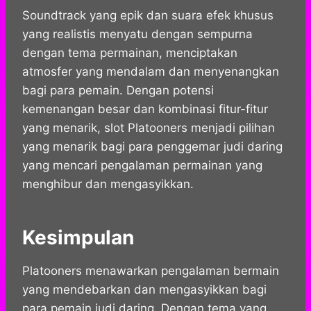
Soundtrack yang epik dan suara efek khusus
yang realistis menyatu dengan sempurna
dengan tema permainan, menciptakan
atmosfer yang mendalam dan menyenangkan
bagi para pemain. Dengan potensi
kemenangan besar dan kombinasi fitur-fitur
yang menarik, slot Platooners menjadi pilihan
yang menarik bagi para penggemar judi daring
yang mencari pengalaman permainan yang
menghibur dan mengasyikkan.
Kesimpulan
Platooners menawarkan pengalaman bermain
yang mendebarkan dan mengasyikkan bagi
para pemain judi daring. Dengan tema yang