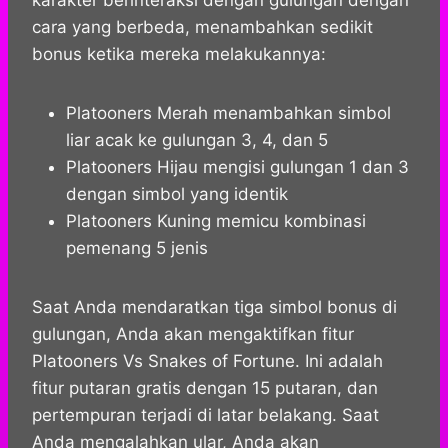
karakter berinteraksi dengan gulungan dengan
cara yang berbeda, menambahkan sedikit
bonus ketika mereka melakukannya:
Platooners Merah menambahkan simbol
liar acak ke gulungan 3, 4, dan 5
Platooners Hijau mengisi gulungan 1 dan 3
dengan simbol yang identik
Platooners Kuning memicu kombinasi
pemenang 5 jenis
Saat Anda mendaratkan tiga simbol bonus di
gulungan, Anda akan mengaktifkan fitur
Platooners Vs Snakes of Fortune. Ini adalah
fitur putaran gratis dengan 15 putaran, dan
pertempuran terjadi di latar belakang. Saat
Anda mengalahkan ular, Anda akan