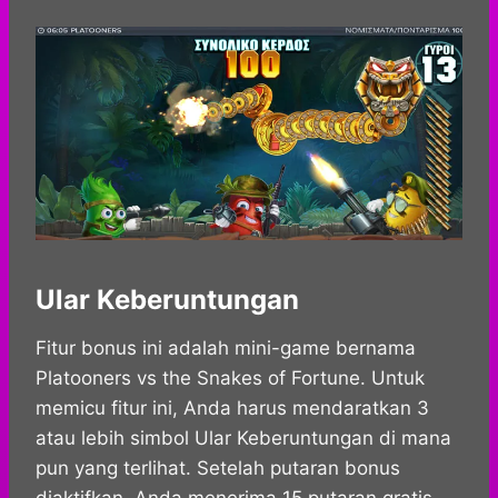
Ular Keberuntungan
Fitur bonus ini adalah mini-game bernama
Platooners vs the Snakes of Fortune. Untuk
memicu fitur ini, Anda harus mendaratkan 3
atau lebih simbol Ular Keberuntungan di mana
pun yang terlihat. Setelah putaran bonus