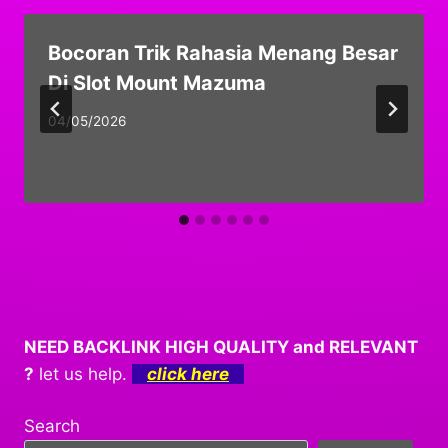
Bocoran Trik Rahasia Menang Besar
Di Slot Mount Mazuma
By
04/05/2026
adminersa
NEED BACKLINK HIGH QUALITY and RELEVANT
?
let us help.
click here
Search