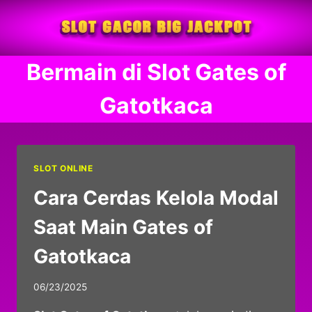
Skip
to
content
Bermain di Slot Gates of
Gatotkaca
SLOT ONLINE
Cara Cerdas Kelola Modal
Saat Main Gates of
Gatotkaca
By
06/23/2025
adminersa