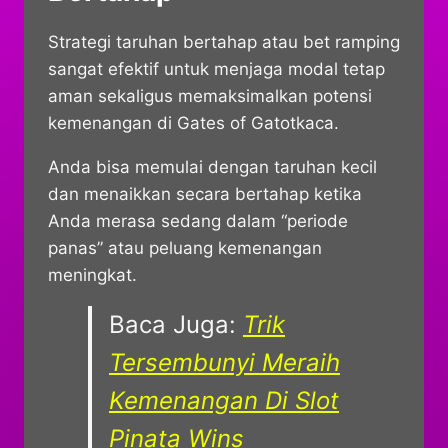
Strategi taruhan bertahap atau bet ramping
sangat efektif untuk menjaga modal tetap
aman sekaligus memaksimalkan potensi
kemenangan di Gates of Gatotkaca.
Anda bisa memulai dengan taruhan kecil
dan menaikkan secara bertahap ketika
Anda merasa sedang dalam “periode
panas” atau peluang kemenangan
meningkat.
Baca Juga:
Trik
Tersembunyi Meraih
Kemenangan Di Slot
Pinata Wins