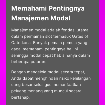
Memahami Pentingnya
Manajemen Modal
Manajemen modal adalah fondasi utama
dalam permainan slot termasuk Gates of
Gatotkaca. Banyak pemain pemula yang
gagal memahami pentingnya hal ini
sehingga modal cepat habis hanya dalam
beberapa putaran.
Dengan mengelola modal secara tepat,
Anda dapat menghindari risiko kehilangan
uang besar sekaligus memanfaatkan
peluang menang yang muncul secara
bertahap.