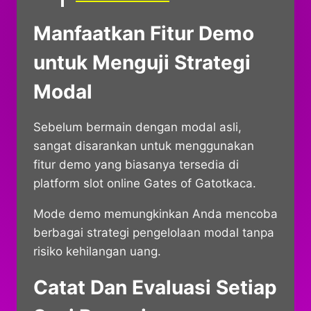
Manfaatkan Fitur Demo
untuk Menguji Strategi
Modal
Sebelum bermain dengan modal asli,
sangat disarankan untuk menggunakan
fitur demo yang biasanya tersedia di
platform slot online Gates of Gatotkaca.
Mode demo memungkinkan Anda mencoba
berbagai strategi pengelolaan modal tanpa
risiko kehilangan uang.
Catat Dan Evaluasi Setiap