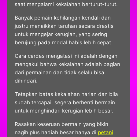
saat mengalami kekalahan berturut-turut.
Banyak pemain kehilangan kendali dan
justru menaikkan taruhan secara drastis
untuk mengejar kerugian, yang sering
berujung pada modal habis lebih cepat.
Cara cerdas mengatasi ini adalah dengan
mengakui bahwa kekalahan adalah bagian
dari permainan dan tidak selalu bisa
dihindari.
Tetapkan batas kekalahan harian dan bila
sudah tercapai, segera berhenti bermain
untuk menghindari kerugian lebih besar.
Rasakan keseruan bermain yang bikin
nagih plus hadiah besar hanya di
petani