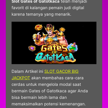
Slot Gates of Gatotkaca
telah menjadi
favorit di kalangan pemain judi digital
karena temanya yang menarik.
Dalam Artikel ini
SLOT GACOR BIG
JACKPOT
akan membahas cara-cara
cerdas untuk mengelola modal saat
bermain Gates of Gatotkaca agar Anda
bisa bermain lebih lama dan
memaksimalkan potensi kemenangan.