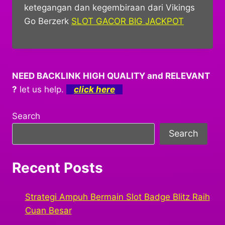
ketegangan dan kegembiraan dari Vikings
Go Berzerk
SLOT GACOR BIG JACKPOT
NEED BACKLINK HIGH QUALITY and RELEVANT
?
let us help.
click here
Search
Search
Recent Posts
Strategi Ampuh Bermain Slot Badge Blitz Raih
Cuan Besar