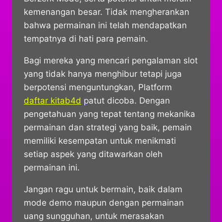
kemenangan besar. Tidak mengherankan
bahwa permainan ini telah mendapatkan
tempatnya di hati para pemain.​
Bagi mereka yang mencari pengalaman slot
yang tidak hanya menghibur tetapi juga
berpotensi menguntungkan, Platform
daftar kitab4d
patut dicoba. Dengan
pengetahuan yang tepat tentang mekanika
permainan dan strategi yang baik, pemain
memiliki kesempatan untuk menikmati
setiap aspek yang ditawarkan oleh
permainan ini.
Jangan ragu untuk bermain, baik dalam
mode demo maupun dengan permainan
uang sungguhan, untuk merasakan