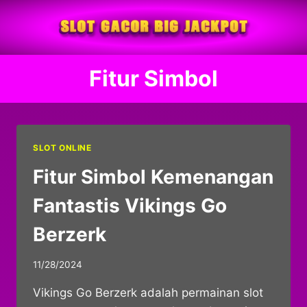
Skip
to
content
Fitur Simbol
SLOT ONLINE
Fitur Simbol Kemenangan
Fantastis Vikings Go
Berzerk
By
11/28/2024
adminersa
Vikings Go Berzerk adalah permainan slot