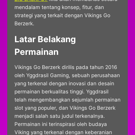
mendalam tentang konsep, fitur, dan
strategi yang terkait dengan Vikings Go
Berzerk.
Latar Belakang
Permainan
Vikings Go Berzerk dirilis pada tahun 2016
oleh Yggdrasil Gaming, sebuah perusahaan
yang terkenal dengan inovasi dan desain
permainan berkualitas tinggi. Yggdrasil
telah mengembangkan sejumlah permainan
slot yang populer, dan Vikings Go Berzerk
menjadi salah satu judul terkenalnya.
Permainan ini terinspirasi oleh budaya
Viking yang terkenal dengan keberanian