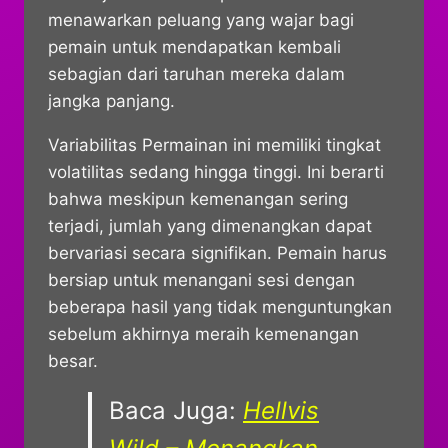
menawarkan peluang yang wajar bagi
pemain untuk mendapatkan kembali
sebagian dari taruhan mereka dalam
jangka panjang.
Variabilitas Permainan ini memiliki tingkat
volatilitas sedang hingga tinggi. Ini berarti
bahwa meskipun kemenangan sering
terjadi, jumlah yang dimenangkan dapat
bervariasi secara signifikan. Pemain harus
bersiap untuk menangani sesi dengan
beberapa hasil yang tidak menguntungkan
sebelum akhirnya meraih kemenangan
besar.
Baca Juga:
Hellvis