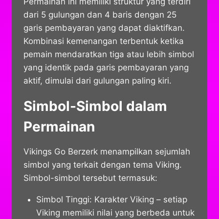
Permainan ini memiliki struktur yang terdiri
dari 5 gulungan dan 4 baris dengan 25
garis pembayaran yang dapat diaktifkan.
Kombinasi kemenangan terbentuk ketika
pemain mendaratkan tiga atau lebih simbol
yang identik pada garis pembayaran yang
aktif, dimulai dari gulungan paling kiri.
Simbol-Simbol dalam
Permainan
Vikings Go Berzerk menampilkan sejumlah
simbol yang terkait dengan tema Viking.
Simbol-simbol tersebut termasuk:
Simbol Tinggi: Karakter Viking – setiap
Viking memiliki nilai yang berbeda untuk