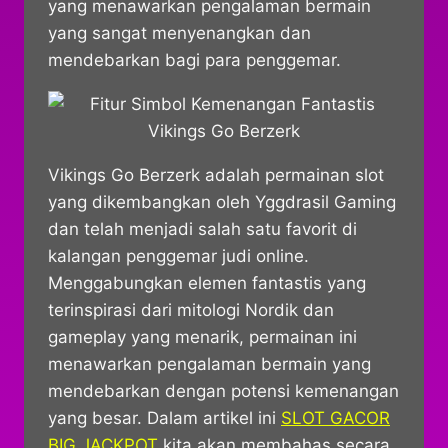
yang menawarkan pengalaman bermain
yang sangat menyenangkan dan
mendebarkan bagi para penggemar.
Vikings Go Berzerk adalah permainan slot
yang dikembangkan oleh Yggdrasil Gaming
dan telah menjadi salah satu favorit di
kalangan penggemar judi online.
Menggabungkan elemen fantastis yang
terinspirasi dari mitologi Nordik dan
gameplay yang menarik, permainan ini
menawarkan pengalaman bermain yang
mendebarkan dengan potensi kemenangan
yang besar. Dalam artikel ini
SLOT GACOR
BIG JACKPOT
kita akan membahas secara