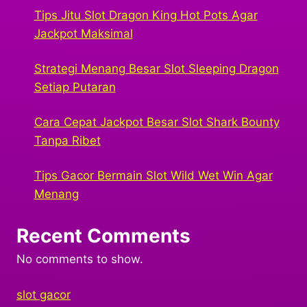
Tips Jitu Slot Dragon King Hot Pots Agar
Jackpot Maksimal
Strategi Menang Besar Slot Sleeping Dragon
Setiap Putaran
Cara Cepat Jackpot Besar Slot Shark Bounty
Tanpa Ribet
Tips Gacor Bermain Slot Wild Wet Win Agar
Menang
Recent Comments
No comments to show.
slot gacor