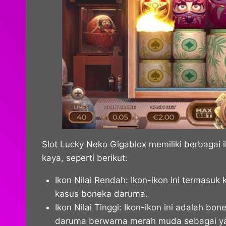
Slot Lucky Neko Gigablox memiliki berbaga
kaya, seperti berikut:
Ikon Nilai Rendah: Ikon-ikon ini termasuk 
kasus boneka daruma.
Ikon Nilai Tinggi: Ikon-ikon ini adalah 
daruma berwarna merah muda sebagai ya