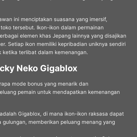
an ini menciptakan suasana yang imersif,
toko tersebut. Ikon-ikon dalam permainan
erbagai elemen khas Jepang lainnya yang disajikan
. Setiap ikon memiliki kepribadian uniknya sendiri
 ketika terlibat dalam kemenangan.
ucky Neko Gigablox
rapa mode bonus yang menarik dan
peluang pemain untuk mendapatkan kemenangan
adalah Gigablox, di mana ikon-ikon raksasa dapat
da gulungan, memberikan peluang menang yang