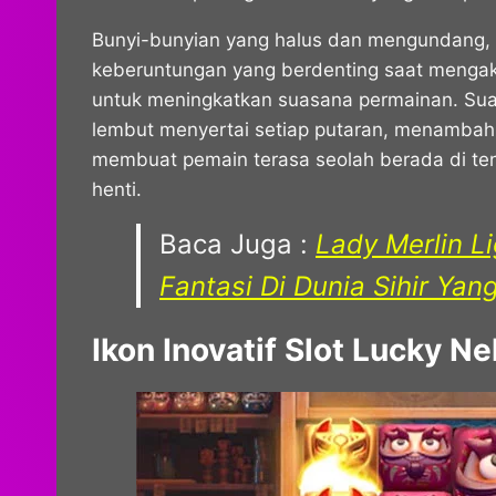
Bunyi-bunyian yang halus dan mengundang, s
keberuntungan yang berdenting saat menga
untuk meningkatkan suasana permainan. Sua
lembut menyertai setiap putaran, menamba
membuat pemain terasa seolah berada di te
henti.
Baca Juga :
Lady Merlin L
Fantasi Di Dunia Sihir Ya
Ikon Inovatif Slot Lucky N