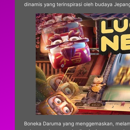
dinamis yang terinspirasi oleh budaya Jepan
Boneka Daruma yang menggemaskan, melamb