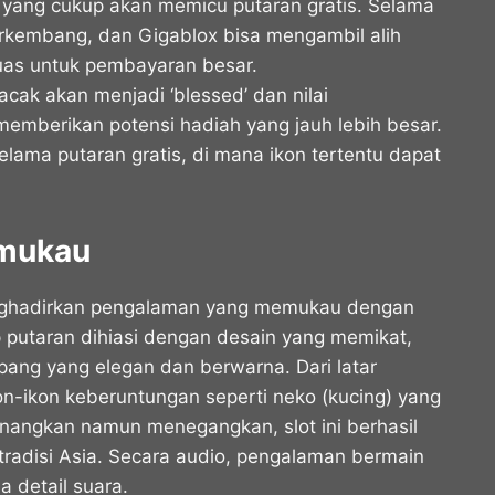
r yang cukup akan memicu putaran gratis. Selama
erkembang, dan Gigablox bisa mengambil alih
luas untuk pembayaran besar.
acak akan menjadi ‘blessed’ dan nilai
memberikan potensi hadiah yang jauh lebih besar.
ama putaran gratis, di mana ikon tertentu dapat
emukau
menghadirkan pengalaman yang memukau dengan
 putaran dihiasi dengan desain yang memikat,
ang yang elegan dan berwarna. Dari latar
on-ikon keberuntungan seperti neko (kucing) yang
nangkan namun menegangkan, slot ini berhasil
tradisi Asia. Secara audio, pengalaman bermain
a detail suara.