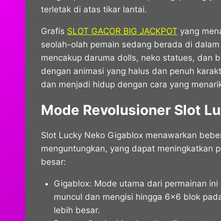
terletak di atas tikar lantai.
Grafis
SLOT GACOR BIG JACKPOT
yang menaw
seolah-olah pemain sedang berada di dalam 
mencakup daruma dolls, neko statues, dan b
dengan animasi yang halus dan penuh karakter
dan menjadi hidup dengan cara yang menarik
Mode Revolusioner Slot L
Slot Lucky Neko Gigablox menawarkan bebe
menguntungkan, yang dapat meningkatkan 
besar:
Gigablox: Mode utama dari permainan ini 
muncul dan mengisi hingga 6×6 blok pa
lebih besar.