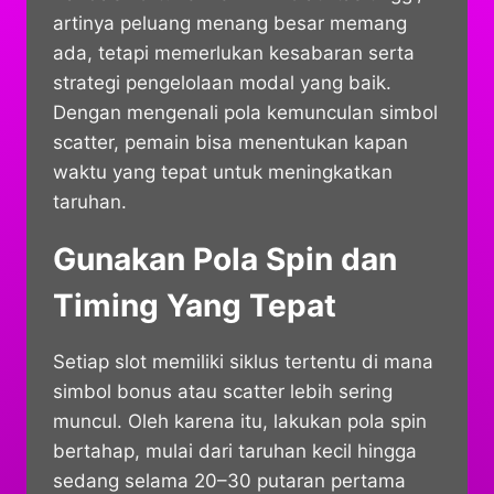
artinya peluang menang besar memang
ada, tetapi memerlukan kesabaran serta
strategi pengelolaan modal yang baik.
Dengan mengenali pola kemunculan simbol
scatter, pemain bisa menentukan kapan
waktu yang tepat untuk meningkatkan
taruhan.
Gunakan Pola Spin dan
Timing Yang Tepat
Setiap slot memiliki siklus tertentu di mana
simbol bonus atau scatter lebih sering
muncul. Oleh karena itu, lakukan pola spin
bertahap, mulai dari taruhan kecil hingga
sedang selama 20–30 putaran pertama