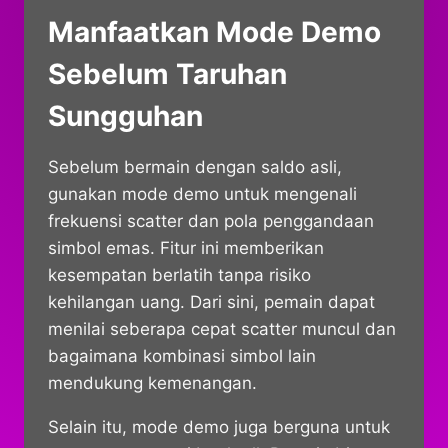
Manfaatkan Mode Demo
Sebelum Taruhan
Sungguhan
Sebelum bermain dengan saldo asli,
gunakan mode demo untuk mengenali
frekuensi scatter dan pola penggandaan
simbol emas. Fitur ini memberikan
kesempatan berlatih tanpa risiko
kehilangan uang. Dari sini, pemain dapat
menilai seberapa cepat scatter muncul dan
bagaimana kombinasi simbol lain
mendukung kemenangan.
Selain itu, mode demo juga berguna untuk