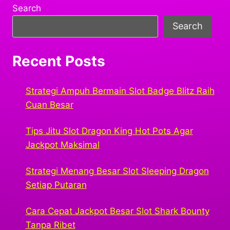
Search
Search
Recent Posts
Strategi Ampuh Bermain Slot Badge Blitz Raih
Cuan Besar
Tips Jitu Slot Dragon King Hot Pots Agar
Jackpot Maksimal
Strategi Menang Besar Slot Sleeping Dragon
Setiap Putaran
Cara Cepat Jackpot Besar Slot Shark Bounty
Tanpa Ribet