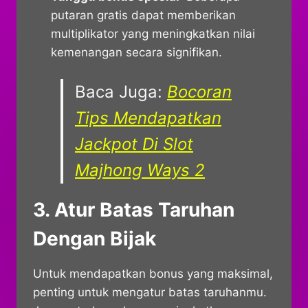
putaran gratis dapat memberikan
multiplikator yang meningkatkan nilai
kemenangan secara signifikan.
Baca Juga:
Bocoran
Tips Mendapatkan
Jackpot Di Slot
Majhong Ways 2
3.
Atur Batas Taruhan
Dengan Bijak
Untuk mendapatkan bonus yang maksimal,
penting untuk mengatur batas taruhanmu.