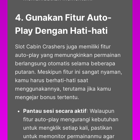
4.
Gunakan Fitur Auto-
Play Dengan Hati-hati
Slot Cabin Crashers juga memiliki fitur
auto-play yang memungkinkan permainan
berlangsung otomatis selama beberapa
putaran. Meskipun fitur ini sangat nyaman,
kamu harus berhati-hati saat
menggunakannya, terutama jika kamu
mengejar bonus tertentu.
Pantau sesi secara aktif
: Walaupun
fitur auto-play mengurangi kebutuhan
untuk mengklik setiap kali, pastikan
untuk memonitor permainanmu agar