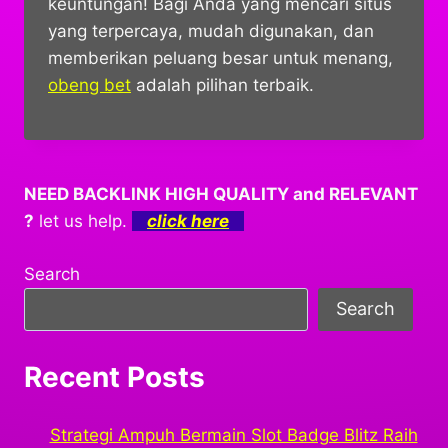
keuntungan! Bagi Anda yang mencari situs
yang terpercaya, mudah digunakan, dan
memberikan peluang besar untuk menang,
obeng bet
adalah pilihan terbaik.
NEED BACKLINK HIGH QUALITY and RELEVANT
?
let us help.
click here
Search
Search
Recent Posts
Strategi Ampuh Bermain Slot Badge Blitz Raih