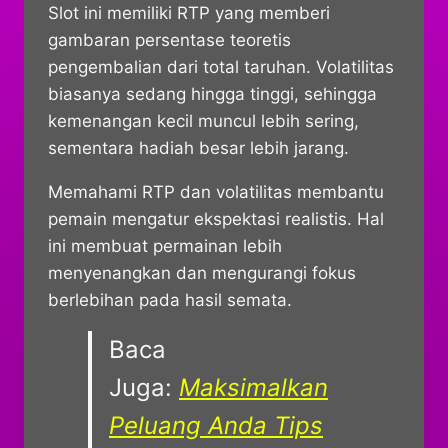
Slot ini memiliki RTP yang memberi
gambaran persentase teoretis
pengembalian dari total taruhan. Volatilitas
biasanya sedang hingga tinggi, sehingga
kemenangan kecil muncul lebih sering,
sementara hadiah besar lebih jarang.
Memahami RTP dan volatilitas membantu
pemain mengatur ekspektasi realistis. Hal
ini membuat permainan lebih
menyenangkan dan mengurangi fokus
berlebihan pada hasil semata.
Baca
Juga:
Maksimalkan
Peluang Anda Tips