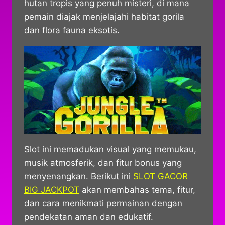
hutan tropis yang penuh misteri, di mana
pemain diajak menjelajahi habitat gorila
dan flora fauna eksotis.
Slot ini memadukan visual yang memukau,
musik atmosferik, dan fitur bonus yang
menyenangkan. Berikut ini
SLOT GACOR
BIG JACKPOT
akan membahas tema, fitur,
dan cara menikmati permainan dengan
pendekatan aman dan edukatif.