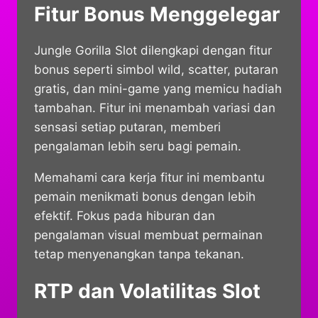
Fitur Bonus Menggelegar
Jungle Gorilla Slot dilengkapi dengan fitur
bonus seperti simbol wild, scatter, putaran
gratis, dan mini-game yang memicu hadiah
tambahan. Fitur ini menambah variasi dan
sensasi setiap putaran, memberi
pengalaman lebih seru bagi pemain.
Memahami cara kerja fitur ini membantu
pemain menikmati bonus dengan lebih
efektif. Fokus pada hiburan dan
pengalaman visual membuat permainan
tetap menyenangkan tanpa tekanan.
RTP dan Volatilitas Slot