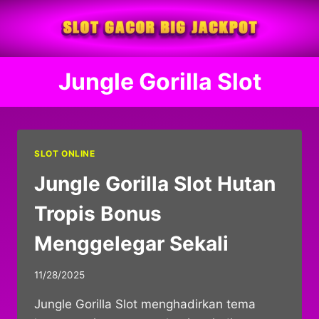
Skip
to
content
Jungle Gorilla Slot
SLOT ONLINE
Jungle Gorilla Slot Hutan
Tropis Bonus
Menggelegar Sekali
By
11/28/2025
adminersa
Jungle Gorilla Slot menghadirkan tema