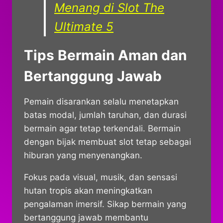
Menang di Slot The
Ultimate 5
Tips Bermain Aman dan
Bertanggung Jawab
Pemain disarankan selalu menetapkan
batas modal, jumlah taruhan, dan durasi
bermain agar tetap terkendali. Bermain
dengan bijak membuat slot tetap sebagai
hiburan yang menyenangkan.
Fokus pada visual, musik, dan sensasi
hutan tropis akan meningkatkan
pengalaman imersif. Sikap bermain yang
bertanggung jawab membantu