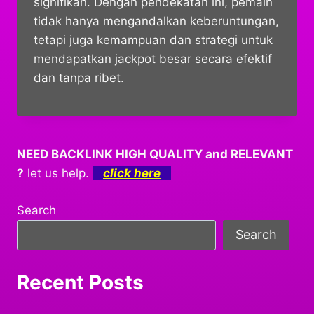
signifikan. Dengan pendekatan ini, pemain
tidak hanya mengandalkan keberuntungan,
tetapi juga kemampuan dan strategi untuk
mendapatkan jackpot besar secara efektif
dan tanpa ribet.
NEED BACKLINK HIGH QUALITY and RELEVANT
?
let us help.
click here
Search
Search
Recent Posts