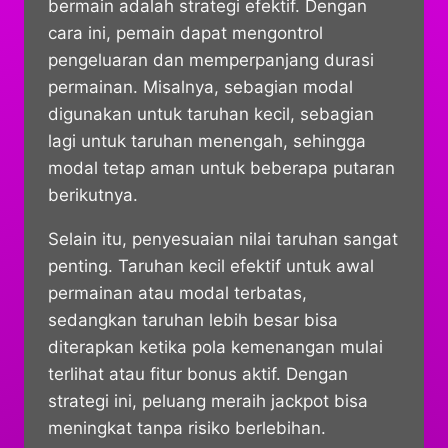
bermain adalah strategi efektif. Dengan
cara ini, pemain dapat mengontrol
pengeluaran dan memperpanjang durasi
permainan. Misalnya, sebagian modal
digunakan untuk taruhan kecil, sebagian
lagi untuk taruhan menengah, sehingga
modal tetap aman untuk beberapa putaran
berikutnya.
Selain itu, penyesuaian nilai taruhan sangat
penting. Taruhan kecil efektif untuk awal
permainan atau modal terbatas,
sedangkan taruhan lebih besar bisa
diterapkan ketika pola kemenangan mulai
terlihat atau fitur bonus aktif. Dengan
strategi ini, peluang meraih jackpot bisa
meningkat tanpa risiko berlebihan.