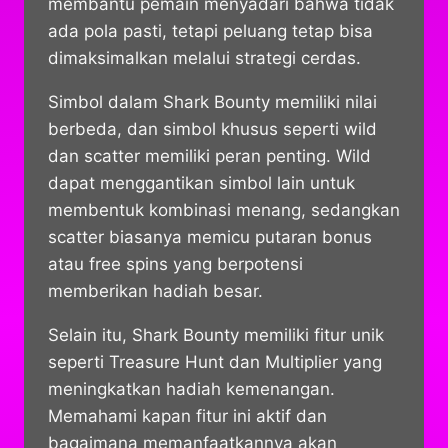
membantu pemain menyadari bahwa tidak
ada pola pasti, tetapi peluang tetap bisa
dimaksimalkan melalui strategi cerdas.
Simbol dalam Shark Bounty memiliki nilai
berbeda, dan simbol khusus seperti wild
dan scatter memiliki peran penting. Wild
dapat menggantikan simbol lain untuk
membentuk kombinasi menang, sedangkan
scatter biasanya memicu putaran bonus
atau free spins yang berpotensi
memberikan hadiah besar.
Selain itu, Shark Bounty memiliki fitur unik
seperti Treasure Hunt dan Multiplier yang
meningkatkan hadiah kemenangan.
Memahami kapan fitur ini aktif dan
bagaimana memanfaatkannya akan