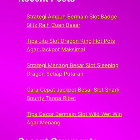
Strategi Ampuh Bermain Slot Badge
Blitz Raih Cuan Besar
Tips Jitu Slot Dragon King Hot Pots
Agar Jackpot Maksimal
Strategi Menang Besar Slot Sleeping
Dragon Setiap Putaran
Cara Cepat Jackpot Besar Slot Shark
Bounty Tanpa Ribet
Tips Gacor Bermain Slot Wild Wet Win
Agar Menang