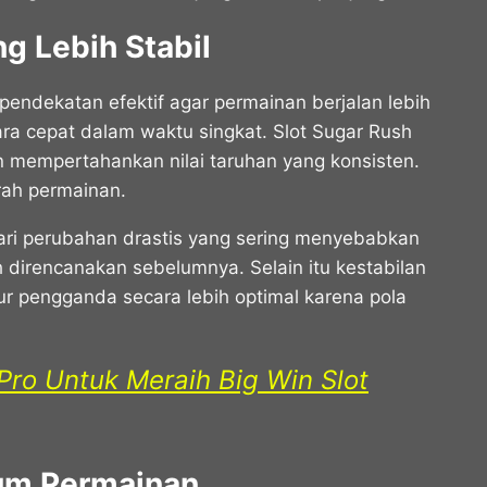
g Lebih Stabil
pendekatan efektif agar permainan berjalan lebih
ara cepat dalam waktu singkat. Slot Sugar Rush
n mempertahankan nilai taruhan yang konsisten.
ah permainan.
ri perubahan drastis yang sering menyebabkan
 direncanakan sebelumnya. Selain itu kestabilan
r pengganda secara lebih optimal karena pola
 Pro Untuk Meraih Big Win Slot
um Permainan