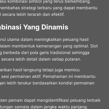
ui kombinasi simbol yang terus berkembang.
embahas strategi terbaru yang dapat membantu
secara lebih terarah dan efektif.
inasi Yang Dinamis
ci utama dalam meningkatkan peluang hasil
g dalam membentuk kemenangan yang optimal. Slot
 berbeda dari pola garis tradisional sehingga
ecara lebih detail dalam setiap putaran.
rikan hasil langsung tetapi juga memicu
 sesi permainan aktif. Pemahaman ini membantu
n lebih terukur berdasarkan kondisi permainan
ten pemain dapat mengidentifikasi peluang terbaik
tungan semata dalam jangka waktu panjang.