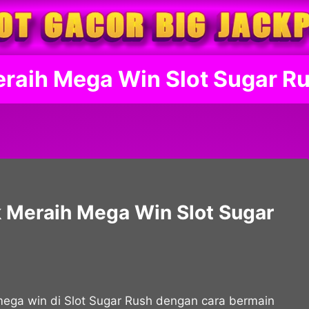
raih Mega Win Slot Sugar R
 Meraih Mega Win Slot Sugar
mega win di Slot Sugar Rush dengan cara bermain