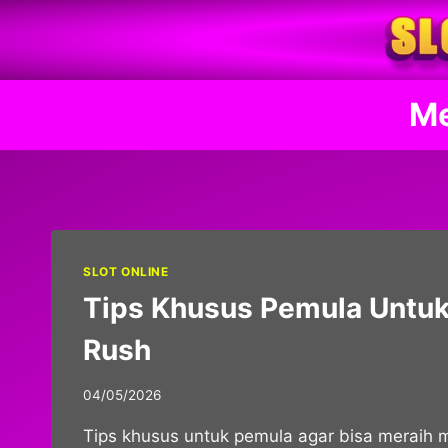
Skip
to
content
Me
SLOT ONLINE
Tips Khusus Pemula Untuk
Rush
By
04/05/2026
adminersa
Tips khusus untuk pemula agar bisa meraih 