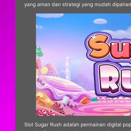
yang aman dan strategi yang mudah dipaham
Slot Sugar Rush adalah permainan digital po