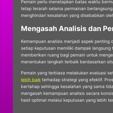
Pemain perlu menetapkan batas waktu bermain
tetap terarah selama permainan berlangsung
menghindari kesalahan yang disebabkan oleh 
Mengasah Analisis dan P
Kemampuan analisis menjadi aspek penting 
setiap keputusan memiliki dampak langsung t
memberikan ruang bagi pemain untuk men
menentukan langkah terbaik berdasarkan sit
Pemain yang terbiasa melakukan evaluasi set
lebih baik
terhadap strategi yang efektif. P
bertahap sehingga kesalahan yang sama tida
mengasah kemampuan analisis secara konsi
hasil optimal melalui keputusan yang lebih te