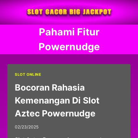
Skip
to
content
Pahami Fitur
Powernudge
SLOT ONLINE
Bocoran Rahasia
Kemenangan Di Slot
Aztec Powernudge
By
02/23/2025
adminersa