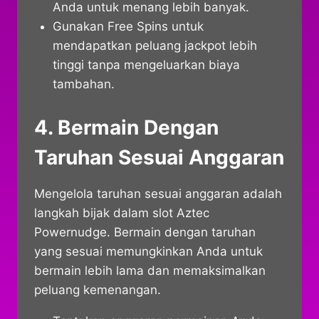
Anda untuk menang lebih banyak.
Gunakan Free Spins untuk
mendapatkan peluang jackpot lebih
tinggi tanpa mengeluarkan biaya
tambahan.
4. Bermain Dengan
Taruhan Sesuai Anggaran
Mengelola taruhan sesuai anggaran adalah
langkah bijak dalam slot Aztec
Powernudge. Bermain dengan taruhan
yang sesuai memungkinkan Anda untuk
bermain lebih lama dan memaksimalkan
peluang kemenangan.