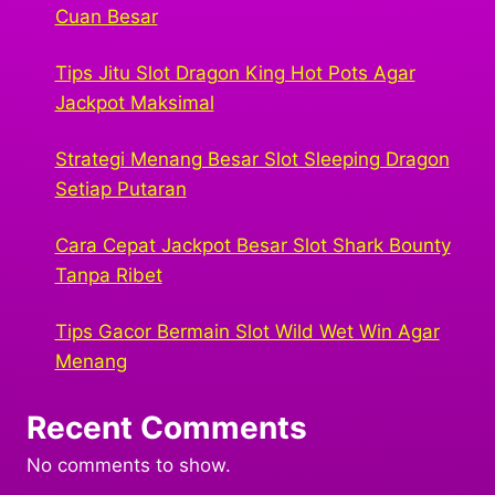
Cuan Besar
Tips Jitu Slot Dragon King Hot Pots Agar
Jackpot Maksimal
Strategi Menang Besar Slot Sleeping Dragon
Setiap Putaran
Cara Cepat Jackpot Besar Slot Shark Bounty
Tanpa Ribet
Tips Gacor Bermain Slot Wild Wet Win Agar
Menang
Recent Comments
No comments to show.