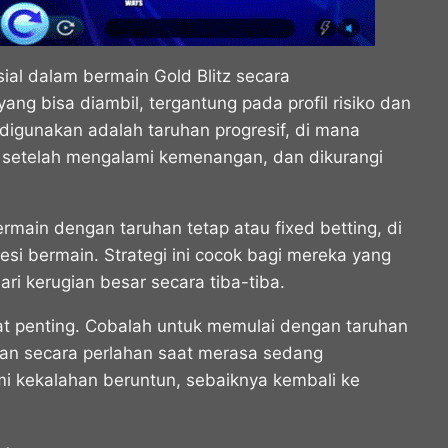
sial dalam bermain Gold Blitz secara
g bisa diambil, tergantung pada profil risiko dan
igunakan adalah taruhan progresif, di mana
p setelah mengalami kemenangan, dan dikurangi
rmain dengan taruhan tetap atau fixed betting, di
si bermain. Strategi ini cocok bagi mereka yang
ri kerugian besar secara tiba-tiba.
gat penting. Cobalah untuk memulai dengan taruhan
uhan secara perlahan saat merasa sedang
mi kekalahan beruntun, sebaiknya kembali ke