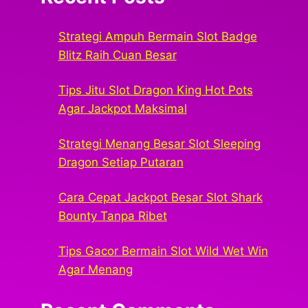
Strategi Ampuh Bermain Slot Badge
Blitz Raih Cuan Besar
Tips Jitu Slot Dragon King Hot Pots
Agar Jackpot Maksimal
Strategi Menang Besar Slot Sleeping
Dragon Setiap Putaran
Cara Cepat Jackpot Besar Slot Shark
Bounty Tanpa Ribet
Tips Gacor Bermain Slot Wild Wet Win
Agar Menang