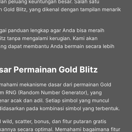
dan peluang keuntungan besar. Salah satu
 Gold Blitz, yang dikenal dengan tampilan menarik
gai panduan lengkap agar Anda bisa meraih
itz tanpa mengalami kerugian. Kami akan
 yang dapat membantu Anda bermain secara lebih
r Permainan Gold Blitz
memahami mekanisme dasar dari permainan Gold
istem RNG (Random Number Generator), yang
nar acak dan adil. Setiap simbol yang muncul
didasarkan pada kombinasi simbol yang terbentuk.
 wild, scatter, bonus, dan fitur putaran gratis
kannya secara optimal. Memahami bagaimana fitur