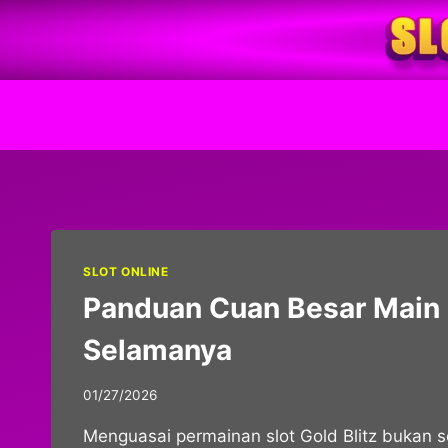
Skip
to
content
SLOT ONLINE
Panduan Cuan Besar Main S
Selamanya
By
01/27/2026
adminersa
Menguasai permainan slot Gold Blitz bukan s