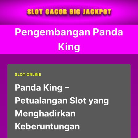
Skip
to
content
Pengembangan Panda
King
SLOT ONLINE
Panda King –
Petualangan Slot yang
Menghadirkan
Keberuntungan