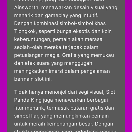
Ainsworth, menawarkan desain visual yang
menarik dan gameplay yang intuitif.
Dengan kombinasi simbol-simbol khas
Tiongkok, seperti bunga eksotis dan koin
keberuntungan, pemain akan merasa
seolah-olah mereka terjebak dalam
petualangan magis. Grafis yang memukau
dan efek suara yang menggugah
meningkatkan imersi dalam pengalaman
bermain slot ini.
Tidak hanya menonjol dari segi visual, Slot
Panda King juga menawarkan berbagai
fitur menarik, termasuk putaran gratis dan
simbol liar, yang memungkinkan pemain
untuk meraih kemenangan besar. Dengan
struktur permainan yang sederhana namun