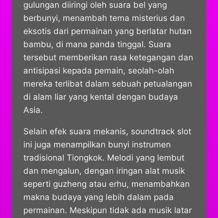
gulungan diiringi oleh suara bel yang
berbunyi, menambah tema misterius dan
eksotis dari permainan yang berlatar hutan
bambu, di mana panda tinggal. Suara
tersebut memberikan rasa ketegangan dan
antisipasi kepada pemain, seolah-olah
mereka terlibat dalam sebuah petualangan
di alam liar yang kental dengan budaya
Asia.
Selain efek suara mekanis, soundtrack slot
ini juga menampilkan bunyi instrumen
tradisional Tiongkok. Melodi yang lembut
dan mengalun, dengan iringan alat musik
seperti guzheng atau erhu, menambahkan
makna budaya yang lebih dalam pada
permainan. Meskipun tidak ada musik latar