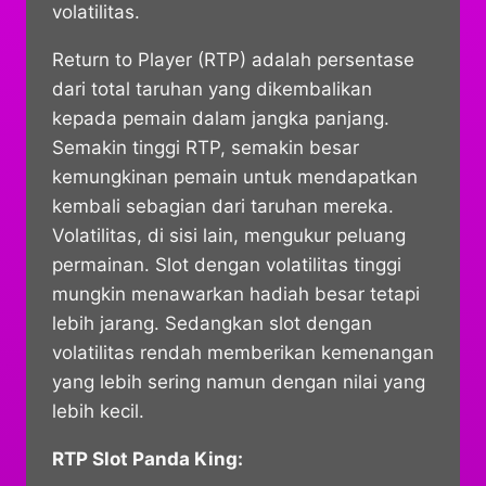
volatilitas.
Return to Player (RTP) adalah persentase
dari total taruhan yang dikembalikan
kepada pemain dalam jangka panjang.
Semakin tinggi RTP, semakin besar
kemungkinan pemain untuk mendapatkan
kembali sebagian dari taruhan mereka.
Volatilitas, di sisi lain, mengukur peluang
permainan. Slot dengan volatilitas tinggi
mungkin menawarkan hadiah besar tetapi
lebih jarang. Sedangkan slot dengan
volatilitas rendah memberikan kemenangan
yang lebih sering namun dengan nilai yang
lebih kecil.
RTP Slot Panda King: