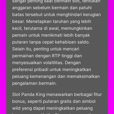
sangat penting saat bermain slot, tentukan
anggaran sebelum bermain dan patuhi
batas tersebut untuk menghindari kerugian
besar. Menetapkan taruhan yang lebih
kecil, terutama di awal, memungkinkan
pemain untuk menikmati lebih banyak
putaran tanpa cepat kehabisan saldo.
Selain itu, penting untuk mencari
permainan dengan RTP tinggi dan
menyesuaikan volatilitas. Dengan
preferensi pribadi untuk meningkatkan
peluang kemenangan dan memaksimalkan
pengalaman bermain.
Slot Panda King menawarkan berbagai fitur
bonus, seperti putaran gratis dan simbol
wild yang dapat meningkatkan peluang