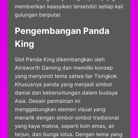
memberikan keasyikan tersendiri setiap kali
gulungan berputar.
Pengembangan Panda
King
Slot Panda King dikembangkan oleh
Ainsworth Gaming dan memiliki konsep
yang menyoroti tema satwa liar Tiongkok.
Khususnya panda yang menjadi simbol
damai dan keberuntungan dalam budaya
Asia. Desain permainan ini
menggabungkan elemen visual yang
menarik dengan simbol-simbol tradisional
yang kaya makna, seperti koin emas, air
terjun, dan bunga lotus. Dengan tema yang