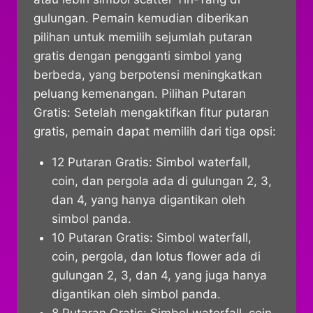
gulungan. Pemain kemudian diberikan
pilihan untuk memilih sejumlah putaran
gratis dengan pengganti simbol yang
berbeda, yang berpotensi meningkatkan
peluang kemenangan. Pilihan Putaran
Gratis: Setelah mengaktifkan fitur putaran
gratis, pemain dapat memilih dari tiga opsi:
12 Putaran Gratis: Simbol waterfall,
coin, dan pergola ada di gulungan 2, 3,
dan 4, yang hanya digantikan oleh
simbol panda.
10 Putaran Gratis: Simbol waterfall,
coin, pergola, dan lotus flower ada di
gulungan 2, 3, dan 4, yang juga hanya
digantikan oleh simbol panda.