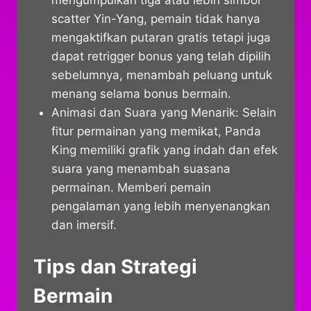
scatter Yin-Yang, pemain tidak hanya
mengaktifkan putaran gratis tetapi juga
dapat retrigger bonus yang telah dipilih
sebelumnya, menambah peluang untuk
menang selama bonus bermain.
Animasi dan Suara yang Menarik: Selain
fitur permainan yang memikat, Panda
King memiliki grafik yang indah dan efek
suara yang menambah suasana
permainan. Memberi pemain
pengalaman yang lebih menyenangkan
dan imersif.
Tips dan Strategi
Bermain