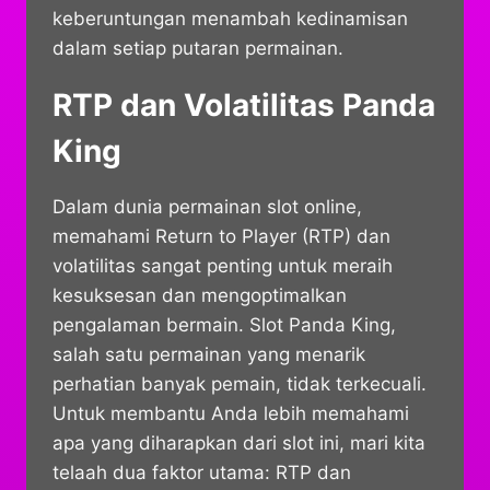
keberuntungan menambah kedinamisan
dalam setiap putaran permainan.
RTP dan Volatilitas Panda
King
Dalam dunia permainan slot online,
memahami Return to Player (RTP) dan
volatilitas sangat penting untuk meraih
kesuksesan dan mengoptimalkan
pengalaman bermain. Slot Panda King,
salah satu permainan yang menarik
perhatian banyak pemain, tidak terkecuali.
Untuk membantu Anda lebih memahami
apa yang diharapkan dari slot ini, mari kita
telaah dua faktor utama: RTP dan