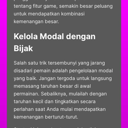
tentang fitur game, semakin besar peluang
untuk mendapatkan kombinasi
kemenangan besar.
Kelola Modal dengan
Bijak
Salah satu trik tersembunyi yang jarang
disadari pemain adalah pengelolaan modal
yang baik. Jangan tergoda untuk langsung
memasang taruhan besar di awal
permainan. Sebaliknya, mulailah dengan
taruhan kecil dan tingkatkan secara
perlahan saat Anda mulai mendapatkan
kemenangan berturut-turut.