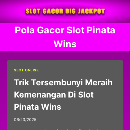
Skip
to
content
Pola Gacor Slot Pinata
Wins
SLOT ONLINE
Trik Tersembunyi Meraih
Kemenangan Di Slot
Pinata Wins
By
06/23/2025
adminersa