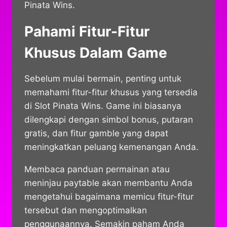
Pinata Wins.
Pahami Fitur-Fitur
Khusus Dalam Game
Sebelum mulai bermain, penting untuk
memahami fitur-fitur khusus yang tersedia
di Slot Pinata Wins. Game ini biasanya
dilengkapi dengan simbol bonus, putaran
gratis, dan fitur gamble yang dapat
meningkatkan peluang kemenangan Anda.
Membaca panduan permainan atau
meninjau paytable akan membantu Anda
mengetahui bagaimana memicu fitur-fitur
tersebut dan mengoptimalkan
penggunaannya. Semakin paham Anda