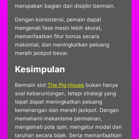
merupakan bagian dari disiplin bermain.
Dengan konsistensi, pemain dapat
mengenali fase mesin lebih akurat,
memanfaatkan fitur bonus secara
maksimal, dan meningkatkan peluang
meraih jackpot besar.
Kesimpulan
Bermain slot
The Pig House
bukan hanya
soal keberuntungan, tetapi strategi yang
tepat dapat meningkatkan peluang
kemenangan dan meraih jackpot. Dengan
memahami mekanisme permainan,
mengamati pola spin, mengatur modal dan
taruhan secara bijak. Serta memanfaatkan