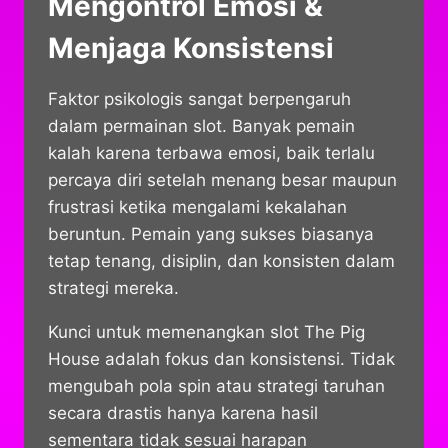
Mengontrol Emosi &
Menjaga Konsistensi
Faktor psikologis sangat berpengaruh
dalam permainan slot. Banyak pemain
kalah karena terbawa emosi, baik terlalu
percaya diri setelah menang besar maupun
frustrasi ketika mengalami kekalahan
beruntun. Pemain yang sukses biasanya
tetap tenang, disiplin, dan konsisten dalam
strategi mereka.
Kunci untuk memenangkan slot The Pig
House adalah fokus dan konsistensi. Tidak
mengubah pola spin atau strategi taruhan
secara drastis hanya karena hasil
sementara tidak sesuai harapan