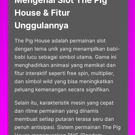
Mengenal Slot The Pig
House & Fitur
Unggulannya
The Pig House adalah permainan slot
dengan tema unik yang menampilkan babi-
babi lucu sebagai simbol utama. Game ini
menghadirkan animasi yang memikat dan
fitur interaktif seperti free spin, multiplier,
dan simbol wild yang bisa meningkatkan
peluang kemenangan secara signifikan.
Selain itu, karakteristik mesin yang cepat
dan ritme permainan yang dinamis
membuat setiap putaran terasa seru dan
penuh antisipasi. Sistem permainan The Pig