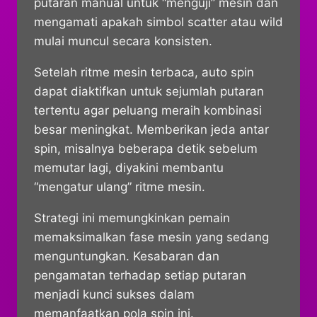
putaran manual untuk “menguji” mesin dan
mengamati apakah simbol scatter atau wild
mulai muncul secara konsisten.
Setelah ritme mesin terbaca, auto spin
dapat diaktifkan untuk sejumlah putaran
tertentu agar peluang meraih kombinasi
besar meningkat. Memberikan jeda antar
spin, misalnya beberapa detik sebelum
memutar lagi, diyakini membantu
“mengatur ulang” ritme mesin.
Strategi ini memungkinkan pemain
memaksimalkan fase mesin yang sedang
menguntungkan. Kesabaran dan
pengamatan terhadap setiap putaran
menjadi kunci sukses dalam
memanfaatkan pola spin ini.