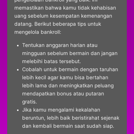
memastikan bahwa kamu tidak kehabisan
uang sebelum kesempatan kemenangan
datang. Berikut beberapa tips untuk
mengelola bankroll:
Tentukan anggaran harian atau
mingguan sebelum bermain dan jangan
melebihi batas tersebut.
Cobalah untuk bermain dengan taruhan
lebih kecil agar kamu bisa bertahan
lebih lama dan meningkatkan peluang
mendapatkan bonus atau putaran
gratis.
Jika kamu mengalami kekalahan
beruntun, lebih baik beristirahat sejenak
dan kembali bermain saat sudah siap.