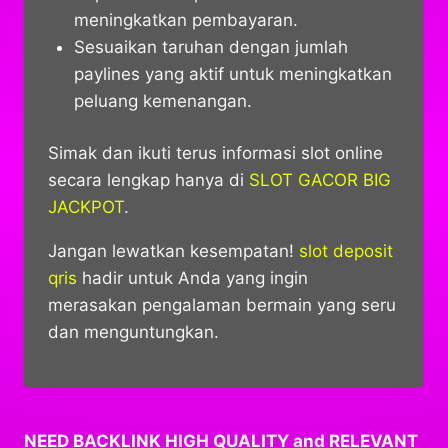
meningkatkan pembayaran.
Sesuaikan taruhan dengan jumlah
paylines yang aktif untuk meningkatkan
peluang kemenangan.
Simak dan ikuti terus informasi slot online
secara lengkap hanya di
SLOT GACOR BIG
JACKPOT
.
Jangan lewatkan kesempatan!
slot deposit
qris
hadir untuk Anda yang ingin
merasakan pengalaman bermain yang seru
dan menguntungkan.
NEED BACKLINK HIGH QUALITY and RELEVANT