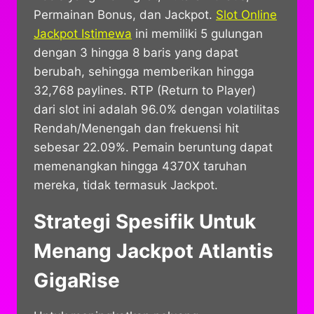
Permainan Bonus, dan Jackpot.
Slot Online
Jackpot Istimewa
ini memiliki 5 gulungan
dengan 3 hingga 8 baris yang dapat
berubah, sehingga memberikan hingga
32,768 paylines. RTP (Return to Player)
dari slot ini adalah 96.0% dengan volatilitas
Rendah/Menengah dan frekuensi hit
sebesar 22.09%. Pemain beruntung dapat
memenangkan hingga 4370X taruhan
mereka, tidak termasuk Jackpot.
Strategi Spesifik Untuk
Menang Jackpot Atlantis
GigaRise