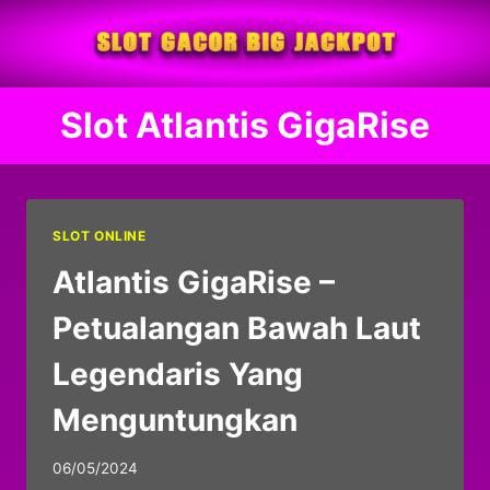
Skip
to
content
Slot Atlantis GigaRise
SLOT ONLINE
Atlantis GigaRise –
Petualangan Bawah Laut
Legendaris Yang
Menguntungkan
By
06/05/2024