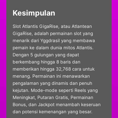
Kesimpulan
Slot Atlantis GigaRise, atau Atlantean
GigaRise, adalah permainan slot yang
menarik dari Yggdrasil yang membawa
pemain ke dalam dunia mitos Atlantis.
Dengan 5 gulungan yang dapat
berkembang hingga 8 baris dan
memberikan hingga 32,768 cara untuk
menang. Permainan ini menawarkan
pengalaman yang dinamis dan penuh
kejutan. Mode-mode seperti Reels yang
Meningkat, Putaran Gratis, Permainan
Bonus, dan Jackpot menambah keseruan
dan potensi kemenangan yang besar.