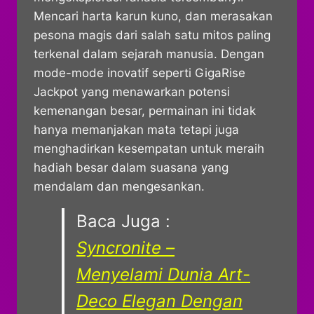
Mencari harta karun kuno, dan merasakan
pesona magis dari salah satu mitos paling
terkenal dalam sejarah manusia. Dengan
mode-mode inovatif seperti GigaRise
Jackpot yang menawarkan potensi
kemenangan besar, permainan ini tidak
hanya memanjakan mata tetapi juga
menghadirkan kesempatan untuk meraih
hadiah besar dalam suasana yang
mendalam dan mengesankan.
Baca Juga :
Syncronite –
Menyelami Dunia Art-
Deco Elegan Dengan