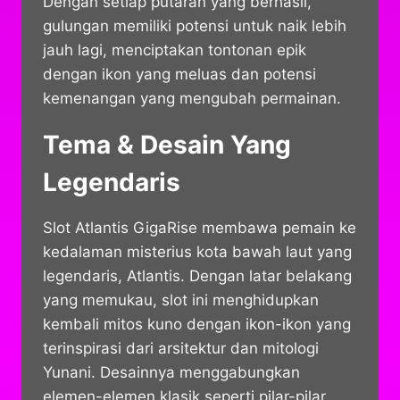
Dengan setiap putaran yang berhasil,
gulungan memiliki potensi untuk naik lebih
jauh lagi, menciptakan tontonan epik
dengan ikon yang meluas dan potensi
kemenangan yang mengubah permainan.
Tema & Desain Yang
Legendaris
Slot Atlantis GigaRise membawa pemain ke
kedalaman misterius kota bawah laut yang
legendaris, Atlantis. Dengan latar belakang
yang memukau, slot ini menghidupkan
kembali mitos kuno dengan ikon-ikon yang
terinspirasi dari arsitektur dan mitologi
Yunani. Desainnya menggabungkan
elemen-elemen klasik seperti pilar-pilar