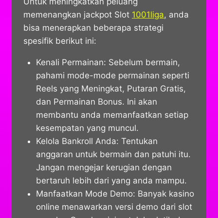
Untuk meningkatkan peluang
memenangkan jackpot Slot
1001liga
, anda
bisa menerapkan beberapa strategi
spesifik berikut ini:
Kenali Permainan: Sebelum bermain,
pahami mode-mode permainan seperti
Reels yang Meningkat, Putaran Gratis,
dan Permainan Bonus. Ini akan
membantu anda memanfaatkan setiap
kesempatan yang muncul.
Kelola Bankroll Anda: Tentukan
anggaran untuk bermain dan patuhi itu.
Jangan mengejar kerugian dengan
bertaruh lebih dari yang anda mampu.
Manfaatkan Mode Demo: Banyak kasino
online menawarkan versi demo dari slot