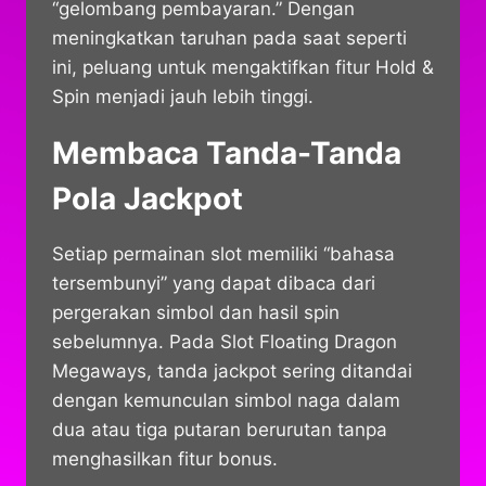
“gelombang pembayaran.” Dengan
meningkatkan taruhan pada saat seperti
ini, peluang untuk mengaktifkan fitur Hold &
Spin menjadi jauh lebih tinggi.
Membaca Tanda-Tanda
Pola Jackpot
Setiap permainan slot memiliki “bahasa
tersembunyi” yang dapat dibaca dari
pergerakan simbol dan hasil spin
sebelumnya. Pada Slot Floating Dragon
Megaways, tanda jackpot sering ditandai
dengan kemunculan simbol naga dalam
dua atau tiga putaran berurutan tanpa
menghasilkan fitur bonus.