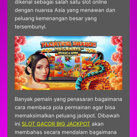
dikenal sebagai salah satu slot online
dengan nuansa Asia yang menawan dan
peluang kemenangan besar yang
tersembunyi.
Banyak pemain yang penasaran bagaimana
cara membaca pola permainan agar bisa
memaksimalkan peluang jackpot. Dibawah
ini
SLOT GACOR BIG JACKPOT
akan
membahas secara mendalam bagaimana