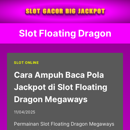
Skip
to
content
Slot Floating Dragon
SLOT ONLINE
Cara Ampuh Baca Pola
Jackpot di Slot Floating
Dragon Megaways
By
11/04/2025
adminersa
Permainan Slot Floating Dragon Megaways