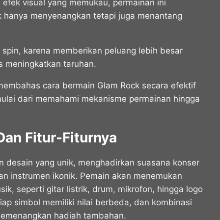
efek visual yang memukau, permainan ini
 hanya menyenangkan tetapi juga menantang
ee spin, karena memberikan peluang lebih besar
 meningkatkan taruhan.
embahas cara bermain Glam Rock secara efektif
 mulai dari memahami mekanisme permainan hingga
an Fitur-Fiturnya
 desain yang unik, menghadirkan suasana konser
dan instrumen ikonik. Pemain akan menemukan
 seperti gitar listrik, drum, mikrofon, hingga logo
ap simbol memiliki nilai berbeda, dan kombinasi
 memenangkan hadiah tambahan.