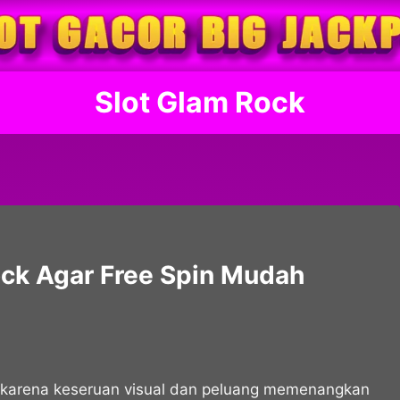
Slot Glam Rock
ock Agar Free Spin Mudah
ler karena keseruan visual dan peluang memenangkan