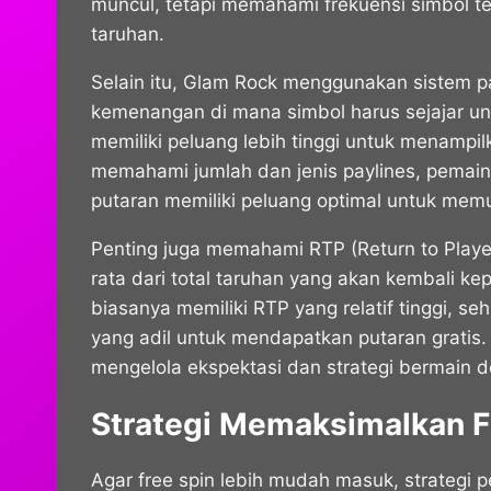
muncul, tetapi memahami frekuensi simbol t
taruhan.
Selain itu, Glam Rock menggunakan sistem pay
kemenangan di mana simbol harus sejajar un
memiliki peluang lebih tinggi untuk menampi
memahami jumlah dan jenis paylines, pemain 
putaran memiliki peluang optimal untuk mem
Penting juga memahami RTP (Return to Player
rata dari total taruhan yang akan kembali k
biasanya memiliki RTP yang relatif tinggi, 
yang adil untuk mendapatkan putaran grati
mengelola ekspektasi dan strategi bermain de
Strategi Memaksimalkan F
Agar free spin lebih mudah masuk, strategi 