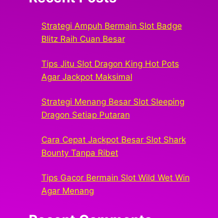
Strategi Ampuh Bermain Slot Badge
Blitz Raih Cuan Besar
Tips Jitu Slot Dragon King Hot Pots
Agar Jackpot Maksimal
Strategi Menang Besar Slot Sleeping
Dragon Setiap Putaran
Cara Cepat Jackpot Besar Slot Shark
Bounty Tanpa Ribet
Tips Gacor Bermain Slot Wild Wet Win
Agar Menang