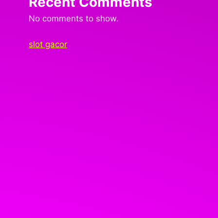
Recent Comments
No comments to show.
slot gacor