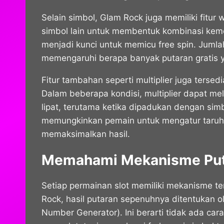
Selain simbol, Glam Rock juga memiliki fitur
simbol lain untuk membentuk kombinasi kem
menjadi kunci untuk memicu free spin. Jumla
memengaruhi berapa banyak putaran gratis y
Fitur tambahan seperti multiplier juga terse
Dalam beberapa kondisi, multiplier dapat m
lipat, terutama ketika dipadukan dengan simbo
memungkinkan pemain untuk mengatur taruh
memaksimalkan hasil.
Memahami Mekanisme Put
Setiap permainan slot memiliki mekanisme t
Rock, hasil putaran sepenuhnya ditentukan 
Number Generator). Ini berarti tidak ada car