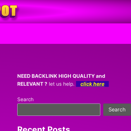
NEED BACKLINK HIGH QUALITY and
RELEVANT ?
let us help.
click here
Search
Search
Recent Posts