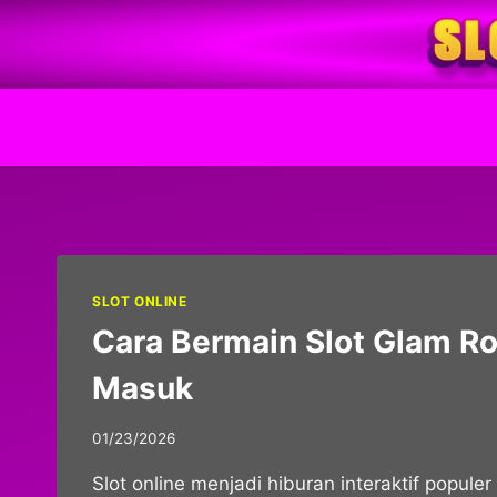
Skip
to
content
SLOT ONLINE
Cara Bermain Slot Glam R
Masuk
By
01/23/2026
adminersa
Slot online menjadi hiburan interaktif popu