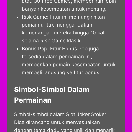
atau 30 Free Games, memberikan lebih
banyak kesempatan untuk menang.
Risk Game: Fitur ini memungkinkan
pemain untuk menggandakan
kemenangan mereka hingga 10 kali
selama Risk Game klasik.
Bonus Pop: Fitur Bonus Pop juga
tersedia dalam permainan ini,
memberikan pemain kesempatan untuk
membeli langsung ke fitur bonus.
Simbol-Simbol Dalam
Permainan
Simbol-simbol dalam Slot Joker Stoker
Dice dirancang untuk menyesuaikan
dengan tema dadu yang unik dan menarik