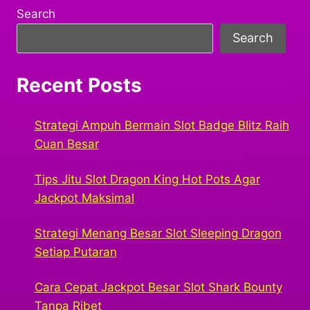
Search
Search
Recent Posts
Strategi Ampuh Bermain Slot Badge Blitz Raih
Cuan Besar
Tips Jitu Slot Dragon King Hot Pots Agar
Jackpot Maksimal
Strategi Menang Besar Slot Sleeping Dragon
Setiap Putaran
Cara Cepat Jackpot Besar Slot Shark Bounty
Tanpa Ribet