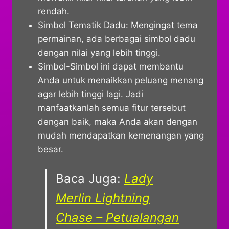
rendah.
Simbol Tematik Dadu: Mengingat tema
permainan, ada berbagai simbol dadu
dengan nilai yang lebih tinggi.
Simbol-Simbol ini dapat membantu
Anda untuk menaikkan peluang menang
agar lebih tinggi lagi. Jadi
manfaatkanlah semua fitur tersebut
dengan baik, maka Anda akan dengan
mudah mendapatkan kemenangan yang
besar.
Baca Juga:
Lady
Merlin Lightning
Chase – Petualangan