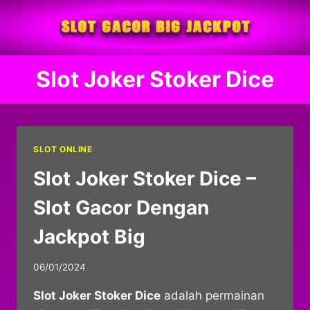
Skip
to
content
Slot Joker Stoker Dice
SLOT ONLINE
Slot Joker Stoker Dice –
Slot Gacor Dengan
Jackpot Big
By
06/01/2024
adminersa
Slot Joker Stoker Dice
adalah permainan