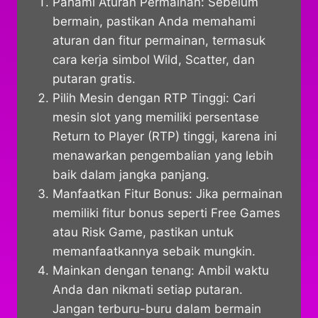
Pahami Aturan Permainan: Sebelum
bermain, pastikan Anda memahami
aturan dan fitur permainan, termasuk
cara kerja simbol Wild, Scatter, dan
putaran gratis.
Pilih Mesin dengan RTP Tinggi: Cari
mesin slot yang memiliki persentase
Return to Player (RTP) tinggi, karena ini
menawarkan pengembalian yang lebih
baik dalam jangka panjang.
Manfaatkan Fitur Bonus: Jika permainan
memiliki fitur bonus seperti Free Games
atau Risk Game, pastikan untuk
memanfaatkannya sebaik mungkin.
Mainkan dengan tenang: Ambil waktu
Anda dan nikmati setiap putaran.
Jangan terburu-buru dalam bermain