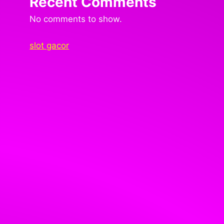
Recent Comments
No comments to show.
slot gacor