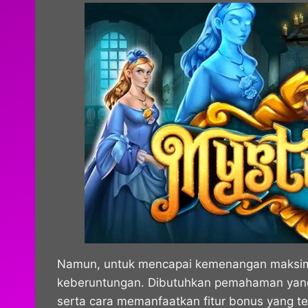
Namun, untuk mencapai kemenangan maksim
keberuntungan. Dibutuhkan pemahaman yang 
serta cara memanfaatkan fitur bonus yang t