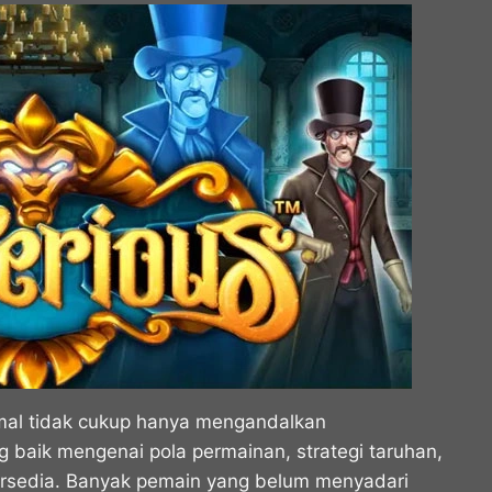
al tidak cukup hanya mengandalkan
baik mengenai pola permainan, strategi taruhan,
ersedia. Banyak pemain yang belum menyadari