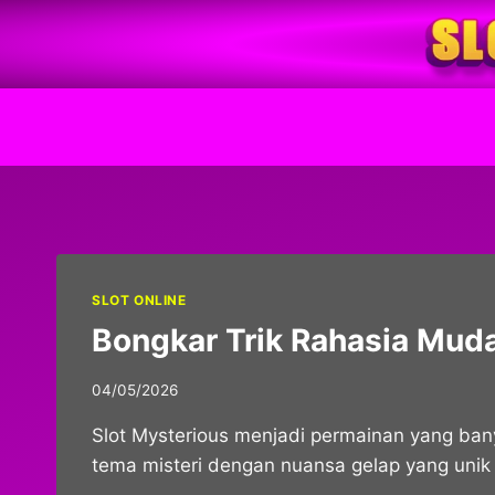
Skip
to
content
SLOT ONLINE
Bongkar Trik Rahasia Mud
By
04/05/2026
adminersa
Slot Mysterious menjadi permainan yang ba
tema misteri dengan nuansa gelap yang unik