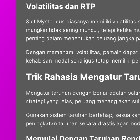
Volatilitas dan RTP
Slot Mysterious biasanya memiliki volatilita
mungkin tidak sering muncul, tetapi ketika mu
penting dalam menentukan peluang jangka p
Dengan memahami volatilitas, pemain dapat m
kehabisan modal sekaligus tetap memiliki p
Trik Rahasia Mengatur Ta
Mengatur taruhan dengan benar adalah sala
strategi yang jelas, peluang menang akan sul
Gunakan sistem taruhan bertahap, sesuaikan
peningkatan taruhan secara drastis agar moda
Memulai Dengan Taruhan Ren