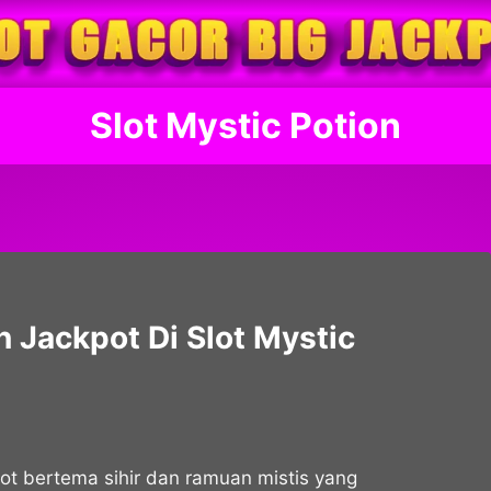
Slot Mystic Potion
 Jackpot Di Slot Mystic
lot bertema sihir dan ramuan mistis yang