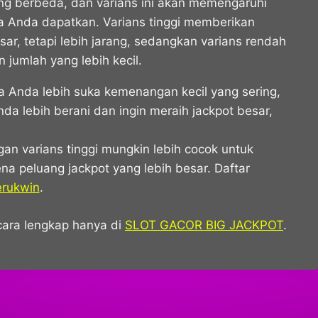
yang berbeda, dan varians ini akan memengaruhi
a Anda dapatkan. Varians tinggi memberikan
, tetapi lebih jarang, sedangkan varians rendah
jumlah yang lebih kecil.
ka Anda lebih suka kemenangan kecil yang sering,
nda lebih berani dan ingin meraih jackpot besar,
gan varians tinggi mungkin lebih cocok untuk
a peluang jackpot yang lebih besar. Daftar
erukwin
.
ecara lengkap hanya di
SLOT GACOR BIG JACKPOT
.