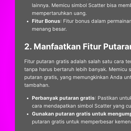
lainnya. Memicu simbol Scatter bisa me
mempertaruhkan uang.
Fitur Bonus
: Fitur bonus dalam permaina
menang besar.
2.
Manfaatkan Fitur Putara
Fitur putaran gratis adalah salah satu cara te
tanpa harus bertaruh lebih banyak. Memicu 
putaran gratis, yang memungkinkan Anda un
tambahan.
Perbanyak putaran gratis
: Pastikan unt
cara mendapatkan simbol Scatter yang cu
Gunakan putaran gratis untuk mengum
putaran gratis untuk memperbesar keme