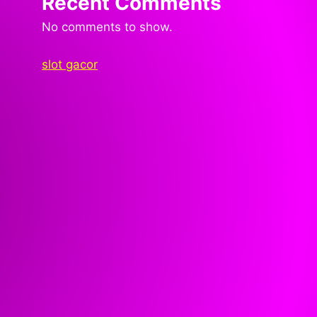
Recent Comments
No comments to show.
slot gacor