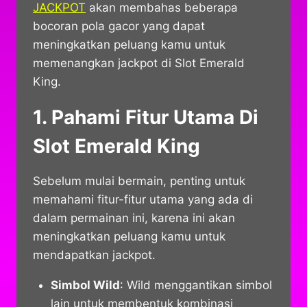
JACKPOT
akan membahas beberapa
bocoran pola gacor yang dapat
meningkatkan peluang kamu untuk
memenangkan jackpot di Slot Emerald
King.
1.
Pahami Fitur Utama Di
Slot Emerald King
Sebelum mulai bermain, penting untuk
memahami fitur-fitur utama yang ada di
dalam permainan ini, karena ini akan
meningkatkan peluang kamu untuk
mendapatkan jackpot.
Simbol Wild
: Wild menggantikan simbol
lain untuk membentuk kombinasi