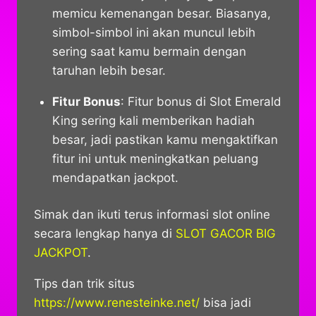
memicu kemenangan besar. Biasanya,
simbol-simbol ini akan muncul lebih
sering saat kamu bermain dengan
taruhan lebih besar.
Fitur Bonus
: Fitur bonus di Slot Emerald
King sering kali memberikan hadiah
besar, jadi pastikan kamu mengaktifkan
fitur ini untuk meningkatkan peluang
mendapatkan jackpot.
Simak dan ikuti terus informasi slot online
secara lengkap hanya di
SLOT GACOR BIG
JACKPOT
.
Tips dan trik situs
https://www.renesteinke.net/
bisa jadi