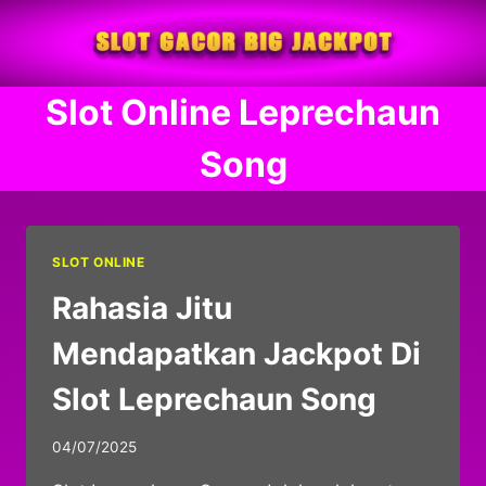
Skip
to
content
Slot Online Leprechaun
Song
SLOT ONLINE
Rahasia Jitu
Mendapatkan Jackpot Di
Slot Leprechaun Song
By
04/07/2025
adminersa