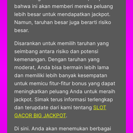
bahwa ini akan memberi mereka peluang
lebih besar untuk mendapatkan jackpot.
Namun, taruhan besar juga berarti risiko
besar.
Disarankan untuk memilih taruhan yang
seimbang antara risiko dan potensi
kemenangan. Dengan taruhan yang
moderat, Anda bisa bermain lebih lama
dan memiliki lebih banyak kesempatan
untuk memicu fitur-fitur bonus yang dapat
meningkatkan peluang Anda untuk meraih
jackpot. Simak terus informasi terlengkap
dan terupdate dari kami tentang
SLOT
GACOR BIG JACKPOT
.
Di sini. Anda akan menemukan berbagai