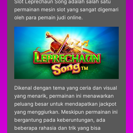
Slot Leprechaun Song adalah salah satu
permainan mesin slot yang sangat digemari
oleh para pemain judi online.
Dikenal dengan tema yang ceria dan visual
yang menarik, permainan ini menawarkan
peluang besar untuk mendapatkan jackpot
yang menggiurkan. Meskipun permainan ini
bergantung pada keberuntungan, ada
beberapa rahasia dan trik yang bisa