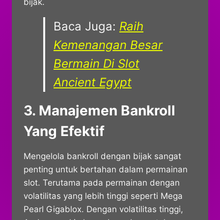
bijak.
Baca Juga:
Raih
Kemenangan Besar
Bermain Di Slot
Ancient Egypt
3.
Manajemen Bankroll
Yang Efektif
Mengelola bankroll dengan bijak sangat
penting untuk bertahan dalam permainan
slot. Terutama pada permainan dengan
volatilitas yang lebih tinggi seperti Mega
Pearl Gigablox. Dengan volatilitas tinggi,