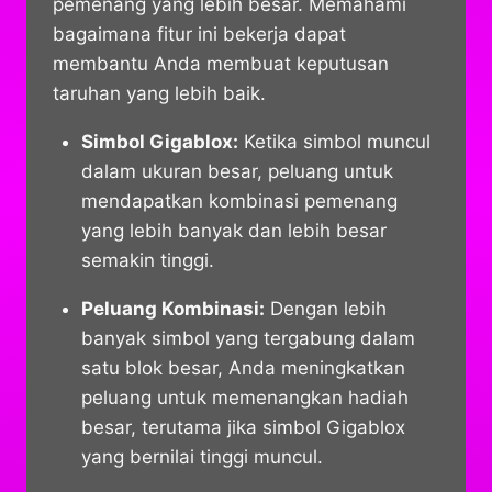
pemenang yang lebih besar. Memahami
bagaimana fitur ini bekerja dapat
membantu Anda membuat keputusan
taruhan yang lebih baik.
Simbol Gigablox:
Ketika simbol muncul
dalam ukuran besar, peluang untuk
mendapatkan kombinasi pemenang
yang lebih banyak dan lebih besar
semakin tinggi.
Peluang Kombinasi:
Dengan lebih
banyak simbol yang tergabung dalam
satu blok besar, Anda meningkatkan
peluang untuk memenangkan hadiah
besar, terutama jika simbol Gigablox
yang bernilai tinggi muncul.