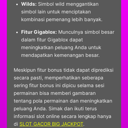
Wilds:
Simbol wild menggantikan
simbol lain untuk menciptakan
kombinasi pemenang lebih banyak.
Fitur Gigablox:
Munculnya simbol besar
dalam fitur Gigablox dapat
meningkatkan peluang Anda untuk
mendapatkan kemenangan besar.
Meskipun fitur bonus tidak dapat diprediksi
secara pasti, memperhatikan seberapa
sering fitur bonus ini dipicu selama sesi
permainan bisa memberi gambaran
tentang pola permainan dan meningkatkan
peluang Anda.
Simak dan ikuti terus
informasi slot online secara lengkap hanya
di
SLOT GACOR BIG JACKPOT
.