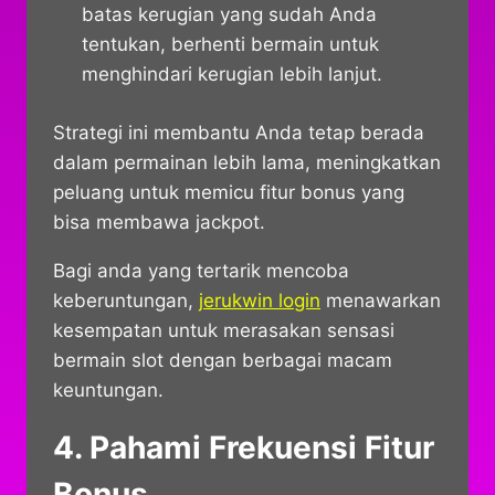
batas kerugian yang sudah Anda
tentukan, berhenti bermain untuk
menghindari kerugian lebih lanjut.
Strategi ini membantu Anda tetap berada
dalam permainan lebih lama, meningkatkan
peluang untuk memicu fitur bonus yang
bisa membawa jackpot.
Bagi anda yang tertarik mencoba
keberuntungan,
jerukwin login
menawarkan
kesempatan untuk merasakan sensasi
bermain slot dengan berbagai macam
keuntungan.
4.
Pahami Frekuensi Fitur
Bonus