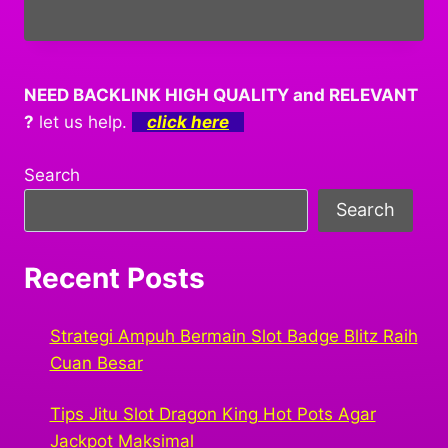
NEED BACKLINK HIGH QUALITY and RELEVANT
?
let us help.
click here
Search
Search
Recent Posts
Strategi Ampuh Bermain Slot Badge Blitz Raih
Cuan Besar
Tips Jitu Slot Dragon King Hot Pots Agar
Jackpot Maksimal