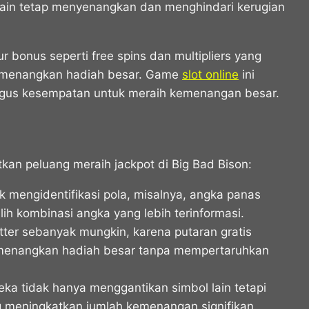
in tetap menyenangkan dan menghindari kerugian
ur bonus seperti free spins dan multipliers yang
emenangkan hadiah besar. Game
slot online
ini
ligus kesempatan untuk meraih kemenangan besar.
kan peluang meraih jackpot di Big Bad Bison:
k mengidentifikasi pola, misalnya, angka panas
ih kombinasi angka yang lebih terinformasi.
er sebanyak mungkin, karena putaran gratis
menangkan hadiah besar tanpa mempertaruhkan
eka tidak hanya menggantikan simbol lain tetapi
 meningkatkan jumlah kemenangan signifikan.