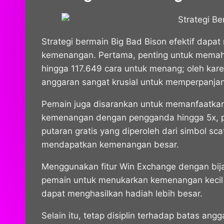
​Strategi bermain Big Bad Bison efektif da
kemenangan.​ Pertama, penting untuk mem
hingga 117.649 cara untuk menang; oleh kare
anggaran sangat krusial untuk memperpanjan
Pemain juga disarankan untuk memanfaatkan 
kemenangan dengan pengganda hingga 5x, p
putaran gratis yang diperoleh dari simbol sc
mendapatkan kemenangan besar.
Menggunakan fitur Win Exchange dengan bij
pemain untuk menukarkan kemenangan kecil 
dapat menghasilkan hadiah lebih besar.
Selain itu, tetap disiplin terhadap batas an