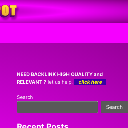
NEED BACKLINK HIGH QUALITY and
RELEVANT ?
let us help.
click here
Search
Search
Recent Posts