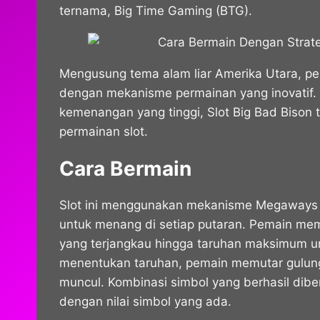
ternama, Big Time Gaming (BTG).
Mengusung tema alam liar Amerika Utara, p
dengan mekanisme permainan yang inovatif. 
kemenangan yang tinggi, Slot Big Bad Bison
permainan slot.
Cara Bermain
Slot ini menggunakan mekanisme Megaways y
untuk menang di setiap putaran. Pemain mem
yang terjangkau hingga taruhan maksimum un
menentukan taruhan, pemain memutar gulun
muncul. Kombinasi simbol yang berhasil dib
dengan nilai simbol yang ada.