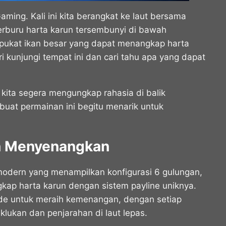
aming. Kali ini kita berangkat ke laut bersama
erburu harta karun tersembunyi di bawah
pukat ikan besar yang dapat menangkap harta
ri kunjungi tempat ini dan cari tahu apa yang dapat
, kita segera mengungkap rahasia di balik
uat permainan ini begitu menarik untuk
an Menyenangkan
modern yang menampilkan konfigurasi 6 gulungan,
ap harta karun dengan sistem payline uniknya.
de untuk meraih kemenangan, dengan setiap
lukan dan penjarahan di laut lepas.