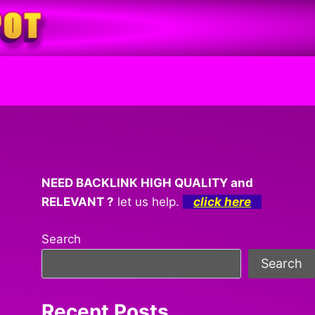
NEED BACKLINK HIGH QUALITY and
RELEVANT ?
let us help.
click here
Search
Search
Recent Posts