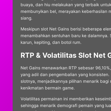
buaya, dan hiu melakukan yang terbaik untu
membunyikan bel, merayakan keberhasilan
siang.
Meskipun slot Net Gains berisi beberapa elem
menambahkan sentuhan baru ke dalamnya. Se
karun, kepiting, dan botol rum.
RTP & Volatilitas Slot Net 
Net Gains menawarkan RTP sebesar 96,10%
yang adil dan pengembalian yang konsisten. 
slotnya, menjadikannya pilihan menarik bagi
kenikmatan bermain game.
Volatilitas permainan ini memberikan keseim
sehingga menarik demografi pemain yang lua