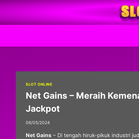
Skip
to
content
SLOT ONLINE
Net Gains – Meraih Kemen
Jackpot
By
06/05/2024
adminersa
Net Gains
– Di tengah hiruk-pikuk industri ju