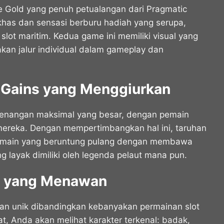
e Gold yang penuh petualangan dari Pragmatic
 khas dan sensasi berburu hadiah yang serupa,
ot maritim. Kedua game ini memiliki visual yang
kan jalur individual dalam gameplay dan
t Gains yang Menggiurkan
enangan maksimal yang besar, dengan pemain
ereka. Dengan mempertimbangkan hal ini, taruhan
pemain yang beruntung pulang dengan membawa
g layak dimiliki oleh legenda pelaut mana pun.
ns yang Menawan
dan unik dibandingkan kebanyakan permainan slot
t, Anda akan melihat karakter terkenal: badak,