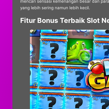
mencari sensasi kemenangan besar dan para
yang lebih sering namun lebih kecil.
Fitur Bonus Terbaik Slot N