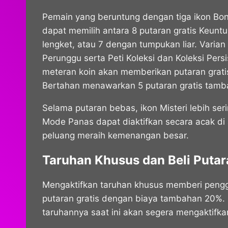
Pemain yang beruntung dengan tiga ikon Bon
dapat memilih antara 8 putaran gratis Keuntu
lengket, atau 7 dengan tumpukan liar. Varia
Perunggu serta Peti Koleksi dan Koleksi Pers
meteran koin akan memberikan putaran grati
Bertahan menawarkan 5 putaran gratis tamb
Selama putaran bebas, ikon Misteri lebih ser
Mode Panas dapat diaktifkan secara acak di
peluang meraih kemenangan besar.
Taruhan Khusus dan Beli Putar
Mengaktifkan taruhan khusus memberi pengg
putaran gratis dengan biaya tambahan 20%. 
taruhannya saat ini akan segera mengaktifkan 