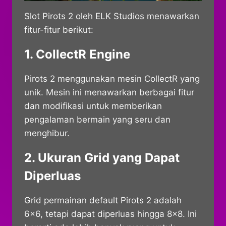
Slot Pirots 2 oleh ELK Studios menawarkan
fitur-fitur berikut:
1. CollectR Engine
Pirots 2 menggunakan mesin CollectR yang
unik. Mesin ini menawarkan berbagai fitur
dan modifikasi untuk memberikan
pengalaman bermain yang seru dan
menghibur.
2. Ukuran Grid yang Dapat
Diperluas
Grid permainan default Pirots 2 adalah
6×6, tetapi dapat diperluas hingga 8×8. Ini