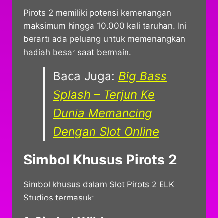
Pirots 2 memiliki potensi kemenangan
maksimum hingga 10.000 kali taruhan. Ini
berarti ada peluang untuk memenangkan
hadiah besar saat bermain.
Baca Juga:
Big Bass
Splash – Terjun Ke
Dunia Memancing
Dengan Slot Online
Simbol Khusus Pirots 2
Simbol khusus dalam Slot Pirots 2 ELK
Studios termasuk: