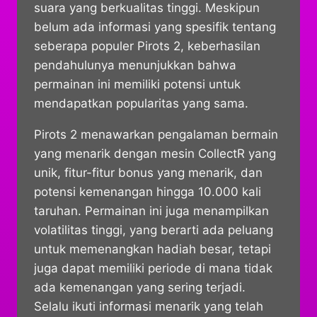
suara yang berkualitas tinggi. Meskipun
belum ada informasi yang spesifik tentang
seberapa populer Pirots 2, keberhasilan
pendahulunya menunjukkan bahwa
permainan ini memiliki potensi untuk
mendapatkan popularitas yang sama.
Pirots 2 menawarkan pengalaman bermain
yang menarik dengan mesin CollectR yang
unik, fitur-fitur bonus yang menarik, dan
potensi kemenangan hingga 10.000 kali
taruhan. Permainan ini juga menampilkan
volatilitas tinggi, yang berarti ada peluang
untuk memenangkan hadiah besar, tetapi
juga dapat memiliki periode di mana tidak
ada kemenangan yang sering terjadi.
Selalu ikuti informasi menarik yang telah