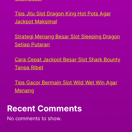
Tips Jitu Slot Dragon King Hot Pots Agar
Jackpot Maksimal
Strategi Menang Besar Slot Sleeping Dragon
Setiap Putaran
Cara Cepat Jackpot Besar Slot Shark Bounty
Tanpa Ribet
Tips Gacor Bermain Slot Wild Wet Win Agar
Menang
Recent Comments
No comments to show.