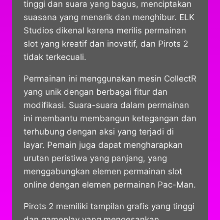
tinggi dan suara yang bagus, menciptakan
suasana yang menarik dan menghibur. ELK
Studios dikenal karena merilis permainan
slot yang kreatif dan inovatif, dan Pirots 2
tidak terkecuali.
Permainan ini menggunakan mesin CollectR
yang unik dengan berbagai fitur dan
modifikasi. Suara-suara dalam permainan
ini membantu membangun ketegangan dan
terhubung dengan aksi yang terjadi di
layar. Pemain juga dapat mengharapkan
urutan peristiwa yang panjang, yang
menggabungkan elemen permainan slot
online dengan elemen permainan Pac-Man.
Pirots 2 memiliki tampilan grafis yang tinggi
dan gameplay yang mengesankan.