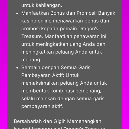
untuk kehilangan.
Manfaatkan Bonus dan Promosi: Banyak
kasino online menawarkan bonus dan
promosi kepada pemain Dragon’s
Treasure. Manfaatkan penawaran ini
untuk meningkatkan uang Anda dan
meningkatkan peluang Anda untuk
menang.
Bermain dengan Semua Garis
Pembayaran Aktif: Untuk
memaksimalkan peluang Anda untuk
membentuk kombinasi pemenang,
selalu mainkan dengan semua garis
pembayaran aktif.
Bersabarlah dan Gigih Memenangkan