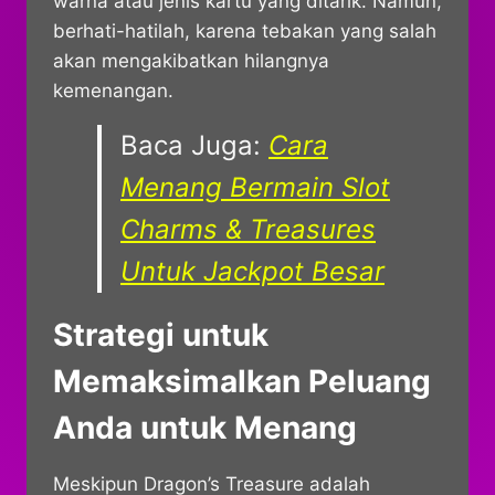
warna atau jenis kartu yang ditarik. Namun,
berhati-hatilah, karena tebakan yang salah
akan mengakibatkan hilangnya
kemenangan.
Baca Juga:
Cara
Menang Bermain Slot
Charms & Treasures
Untuk Jackpot Besar
Strategi untuk
Memaksimalkan Peluang
Anda untuk Menang
Meskipun Dragon’s Treasure adalah