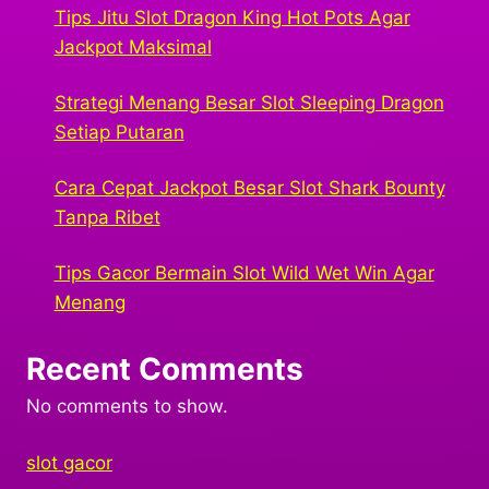
Tips Jitu Slot Dragon King Hot Pots Agar
Jackpot Maksimal
Strategi Menang Besar Slot Sleeping Dragon
Setiap Putaran
Cara Cepat Jackpot Besar Slot Shark Bounty
Tanpa Ribet
Tips Gacor Bermain Slot Wild Wet Win Agar
Menang
Recent Comments
No comments to show.
slot gacor