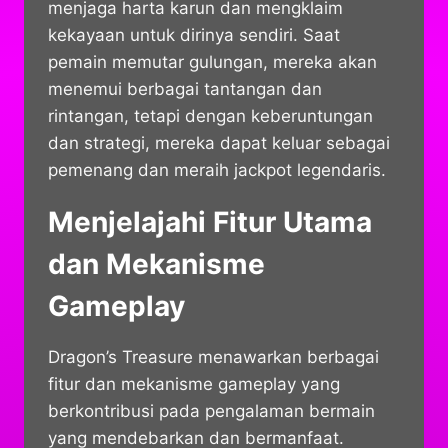
menjaga harta karun dan mengklaim
kekayaan untuk dirinya sendiri. Saat
pemain memutar gulungan, mereka akan
menemui berbagai tantangan dan
rintangan, tetapi dengan keberuntungan
dan strategi, mereka dapat keluar sebagai
pemenang dan meraih jackpot legendaris.
Menjelajahi Fitur Utama
dan Mekanisme
Gameplay
Dragon’s Treasure menawarkan berbagai
fitur dan mekanisme gameplay yang
berkontribusi pada pengalaman bermain
yang mendebarkan dan bermanfaat.