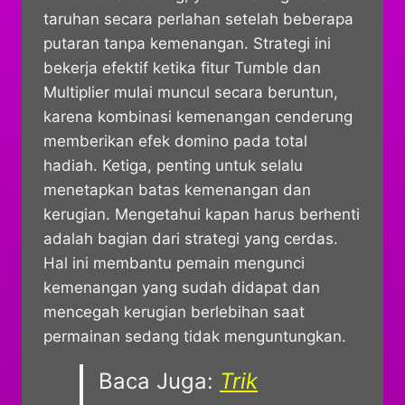
taruhan secara perlahan setelah beberapa
putaran tanpa kemenangan. Strategi ini
bekerja efektif ketika fitur Tumble dan
Multiplier mulai muncul secara beruntun,
karena kombinasi kemenangan cenderung
memberikan efek domino pada total
hadiah. Ketiga, penting untuk selalu
menetapkan batas kemenangan dan
kerugian. Mengetahui kapan harus berhenti
adalah bagian dari strategi yang cerdas.
Hal ini membantu pemain mengunci
kemenangan yang sudah didapat dan
mencegah kerugian berlebihan saat
permainan sedang tidak menguntungkan.
Baca Juga:
Trik