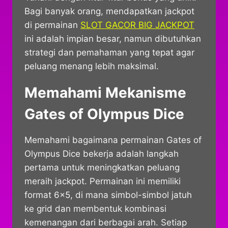
Bagi banyak orang, mendapatkan jackpot
di permainan
SLOT GACOR BIG JACKPOT
ini adalah impian besar, namun dibutuhkan
strategi dan pemahaman yang tepat agar
peluang menang lebih maksimal.
Memahami Mekanisme
Gates of Olympus Dice
Memahami bagaimana permainan Gates of
Olympus Dice bekerja adalah langkah
pertama untuk meningkatkan peluang
meraih jackpot. Permainan ini memiliki
format 6×5, di mana simbol-simbol jatuh
ke grid dan membentuk kombinasi
kemenangan dari berbagai arah. Setiap