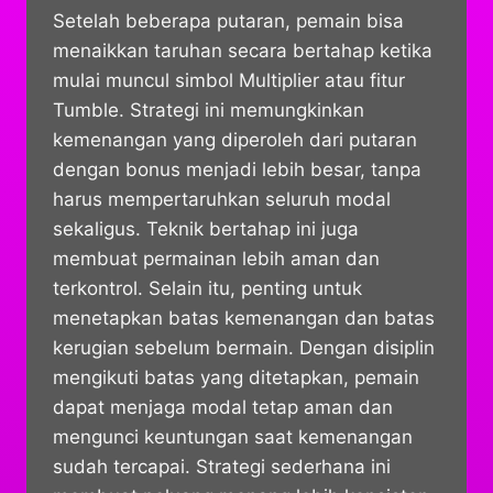
Setelah beberapa putaran, pemain bisa
menaikkan taruhan secara bertahap ketika
mulai muncul simbol Multiplier atau fitur
Tumble. Strategi ini memungkinkan
kemenangan yang diperoleh dari putaran
dengan bonus menjadi lebih besar, tanpa
harus mempertaruhkan seluruh modal
sekaligus. Teknik bertahap ini juga
membuat permainan lebih aman dan
terkontrol. Selain itu, penting untuk
menetapkan batas kemenangan dan batas
kerugian sebelum bermain. Dengan disiplin
mengikuti batas yang ditetapkan, pemain
dapat menjaga modal tetap aman dan
mengunci keuntungan saat kemenangan
sudah tercapai. Strategi sederhana ini