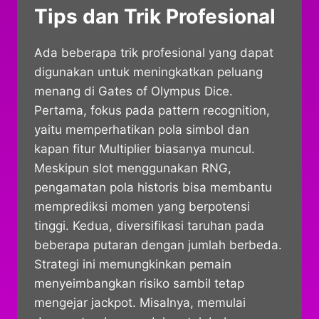
Tips dan Trik Profesional
Ada beberapa trik profesional yang dapat
digunakan untuk meningkatkan peluang
menang di Gates of Olympus Dice.
Pertama, fokus pada pattern recognition,
yaitu memperhatikan pola simbol dan
kapan fitur Multiplier biasanya muncul.
Meskipun slot menggunakan RNG,
pengamatan pola historis bisa membantu
memprediksi momen yang berpotensi
tinggi. Kedua, diversifikasi taruhan pada
beberapa putaran dengan jumlah berbeda.
Strategi ini memungkinkan pemain
menyeimbangkan risiko sambil tetap
mengejar jackpot. Misalnya, memulai