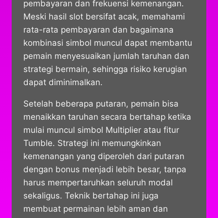
pembayaran dan frekuensi kemenangan.
Meski hasil slot bersifat acak, memahami
rata-rata pembayaran dan bagaimana
kombinasi simbol muncul dapat membantu
pemain menyesuaikan jumlah taruhan dan
strategi bermain, sehingga risiko kerugian
dapat diminimalkan.
Setelah beberapa putaran, pemain bisa
menaikkan taruhan secara bertahap ketika
mulai muncul simbol Multiplier atau fitur
Tumble. Strategi ini memungkinkan
kemenangan yang diperoleh dari putaran
dengan bonus menjadi lebih besar, tanpa
harus mempertaruhkan seluruh modal
sekaligus. Teknik bertahap ini juga
membuat permainan lebih aman dan