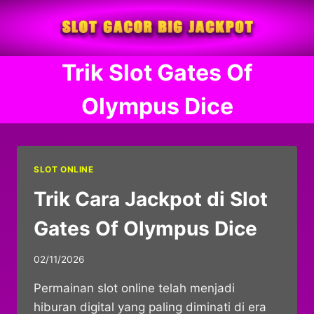
Skip
to
content
Trik Slot Gates Of
Olympus Dice
SLOT ONLINE
Trik Cara Jackpot di Slot
Gates Of Olympus Dice
By
02/11/2026
adminersa
Permainan slot online telah menjadi
hiburan digital yang paling diminati di era