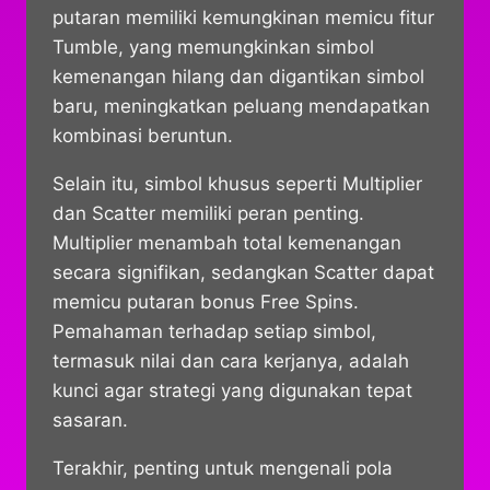
putaran memiliki kemungkinan memicu fitur
Tumble, yang memungkinkan simbol
kemenangan hilang dan digantikan simbol
baru, meningkatkan peluang mendapatkan
kombinasi beruntun.
Selain itu, simbol khusus seperti Multiplier
dan Scatter memiliki peran penting.
Multiplier menambah total kemenangan
secara signifikan, sedangkan Scatter dapat
memicu putaran bonus Free Spins.
Pemahaman terhadap setiap simbol,
termasuk nilai dan cara kerjanya, adalah
kunci agar strategi yang digunakan tepat
sasaran.
Terakhir, penting untuk mengenali pola