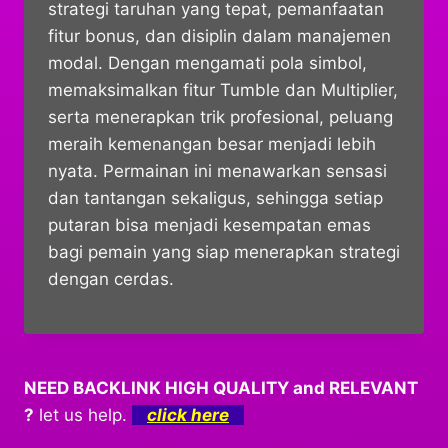
strategi taruhan yang tepat, pemanfaatan
fitur bonus, dan disiplin dalam manajemen
modal. Dengan mengamati pola simbol,
memaksimalkan fitur Tumble dan Multiplier,
serta menerapkan trik profesional, peluang
meraih kemenangan besar menjadi lebih
nyata. Permainan ini menawarkan sensasi
dan tantangan sekaligus, sehingga setiap
putaran bisa menjadi kesempatan emas
bagi pemain yang siap menerapkan strategi
dengan cerdas.
NEED BACKLINK HIGH QUALITY and RELEVANT
?
let us help.
click here