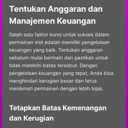
Tentukan Anggaran dan
Manajemen Keuangan
Salah satu faktor kunci untuk sukses dalam
permainan slot adalah memiliki pengelolaan
keuangan yang baik. Tentukan anggaran
sebelum mulai bermain dan pastikan untuk
tidak melebihi batas tersebut. Dengan
pengelolaan keuangan yang tepat, Anda bisa
menghindari kerugian besar dan terus
menikmati permainan dengan lebih bijak.
Tetapkan Batas Kemenangan
dan Kerugian