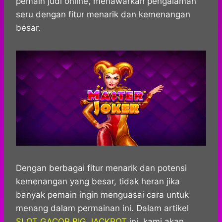
pemain judi online, menawarkan pengalaman
s
b
e
g
e
seru dengan fitur menarik dan kemenangan
A
o
n
r
besar.
p
o
g
a
p
k
e
m
r
Dengan berbagai fitur menarik dan potensi
kemenangan yang besar, tidak heran jika
banyak pemain ingin menguasai cara untuk
menang dalam permainan ini. Dalam artikel
SLOT GACOR BIG JACKPOT
ini, kami akan