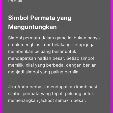
terbaik.
Simbol Permata yang
Menguntungkan
Simbol permata dalam game ini bukan hanya
untuk menghias latar belakang, tetapi juga
memberikan peluang besar untuk
mendapatkan hadiah besar. Setiap simbol
memiliki nilai yang berbeda, dengan berlian
menjadi simbol yang paling bernilai.
Jika Anda berhasil mendapatkan kombinasi
simbol permata yang tepat, peluang untuk
memenangkan jackpot semakin besar.