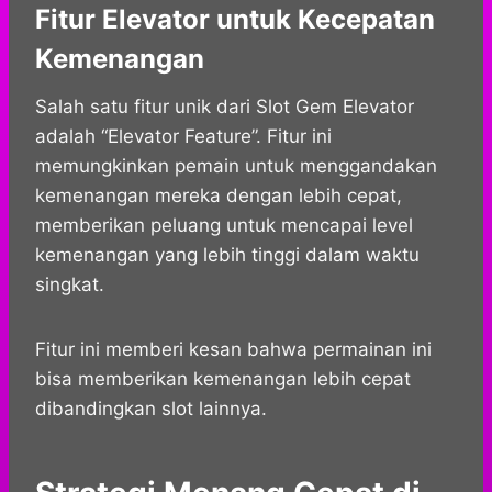
Fitur Elevator untuk Kecepatan
Kemenangan
Salah satu fitur unik dari Slot Gem Elevator
adalah “Elevator Feature”. Fitur ini
memungkinkan pemain untuk menggandakan
kemenangan mereka dengan lebih cepat,
memberikan peluang untuk mencapai level
kemenangan yang lebih tinggi dalam waktu
singkat.
Fitur ini memberi kesan bahwa permainan ini
bisa memberikan kemenangan lebih cepat
dibandingkan slot lainnya.