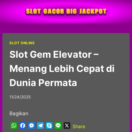
Skip
to
content
SLOT ONLINE
Slot Gem Elevator –
Menang Lebih Cepat di
Dunia Permata
By
11/24/2025
adminersa
Bagikan
W
F
M
T
S
L
X
Share