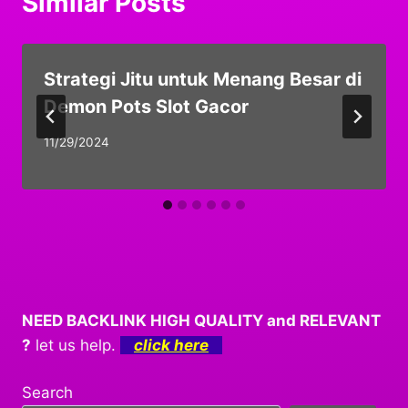
Similar Posts
Strategi Jitu untuk Menang Besar di
Demon Pots Slot Gacor
By
11/29/2024
adminersa
NEED BACKLINK HIGH QUALITY and RELEVANT
?
let us help.
click here
Search