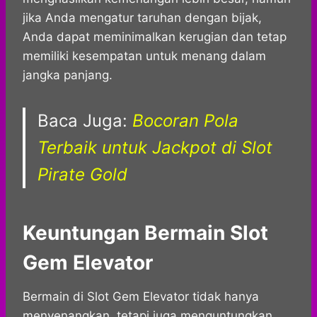
jika Anda mengatur taruhan dengan bijak,
Anda dapat meminimalkan kerugian dan tetap
memiliki kesempatan untuk menang dalam
jangka panjang.
Baca Juga:
Bocoran Pola
Terbaik untuk Jackpot di Slot
Pirate Gold
Keuntungan Bermain Slot
Gem Elevator
Bermain di Slot Gem Elevator tidak hanya
menyenangkan, tetapi juga menguntungkan