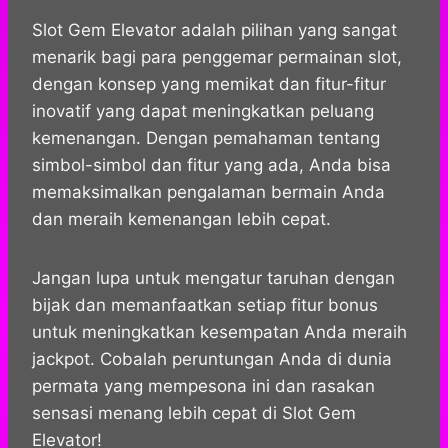
Slot Gem Elevator adalah pilihan yang sangat
menarik bagi para penggemar permainan slot,
dengan konsep yang memikat dan fitur-fitur
inovatif yang dapat meningkatkan peluang
kemenangan. Dengan pemahaman tentang
simbol-simbol dan fitur yang ada, Anda bisa
memaksimalkan pengalaman bermain Anda
dan meraih kemenangan lebih cepat.
Jangan lupa untuk mengatur taruhan dengan
bijak dan memanfaatkan setiap fitur bonus
untuk meningkatkan kesempatan Anda meraih
jackpot. Cobalah peruntungan Anda di dunia
permata yang mempesona ini dan rasakan
sensasi menang lebih cepat di Slot Gem
Elevator!