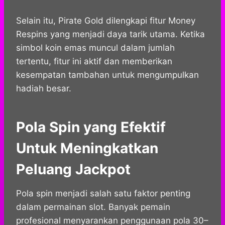
Selain itu, Pirate Gold dilengkapi fitur Money
Respins yang menjadi daya tarik utama. Ketika
simbol koin emas muncul dalam jumlah
tertentu, fitur ini aktif dan memberikan
kesempatan tambahan untuk mengumpulkan
hadiah besar.
Pola Spin yang Efektif
Untuk Meningkatkan
Peluang Jackpot
Pola spin menjadi salah satu faktor penting
dalam permainan slot. Banyak pemain
profesional menyarankan penggunaan pola 30–