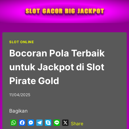
Skip
to
content
SLOT ONLINE
Bocoran Pola Terbaik
untuk Jackpot di Slot
Pirate Gold
By
11/04/2025
adminersa
Bagikan
W
F
M
T
S
L
X
Share