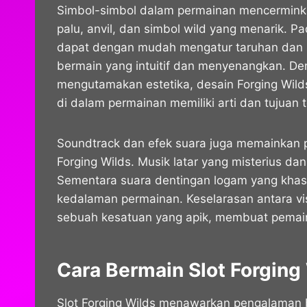
Simbol-simbol dalam permainan mencerminkan
palu, anvil, dan simbol wild yang menarik. P
dapat dengan mudah mengatur taruhan dan 
bermain yang intuitif dan menyenangkan. D
mengutamakan estetika, desain Forging Wild
di dalam permainan memiliki arti dan tujuan t
Soundtrack dan efek suara juga memainkan 
Forging Wilds. Musik latar yang misterius 
Sementara suara dentingan logam yang khas
kedalaman permainan. Keselarasan antara vi
sebuah kesatuan yang apik, membuat pemain 
Cara Bermain Slot Forging
​Slot Forging Wilds menawarkan pengalaman 