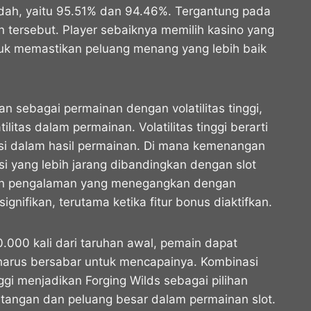
ndah, yaitu 95.51% dan 94.46%. Tergantung pada
 tersebut. Player sebaiknya memilih kasino yang
k memastikan peluang menang yang lebih baik
ikan sebagai permainan dengan volatilitas tinggi,
ilitas dalam permainan. Volatilitas tinggi berarti
si dalam hasil permainan. Di mana kemenangan
si yang lebih jarang dibandingkan dengan slot
takan pengalaman yang menegangkan dengan
nifikan, terutama ketika fitur bonus diaktifkan.
00 kali dari taruhan awal, pemain dapat
harus bersabar untuk mencapainya. ​Kombinasi
nggi menjadikan Forging Wilds sebagai pilihan
tangan dan peluang besar dalam permainan slot.​