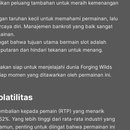
berikan peluang tambahan untuk meraih kemenangan
gan taruhan kecil untuk memahami permainan, lalu
caya diri. Manajemen bankroll yang baik sangat
ainan.
ingat bahwa tujuan utama bermain slot adalah
 putaran dan hindari tekanan untuk menang.
akan siap untuk menjelajahi dunia Forging Wilds
tiap momen yang ditawarkan oleh permainan ini.
latilitas
gembalian kepada pemain (RTP) yang menarik
 Yang lebih tinggi dari rata-rata industri yang
amun, penting untuk diingat bahwa permainan ini