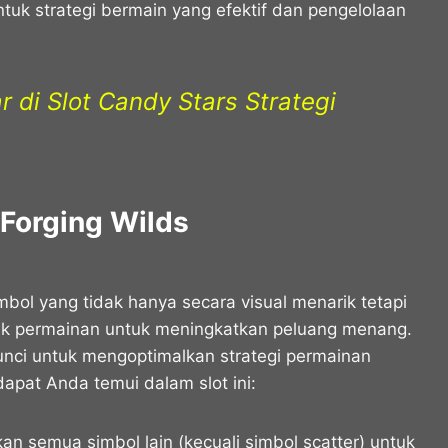
uk strategi bermain yang efektif dan pengelolaan
di Slot Candy Stars Strategi
 Forging Wilds
mbol yang tidak hanya secara visual menarik tetapi
ik permainan untuk meningkatkan peluang menang.
unci untuk mengoptimalkan strategi permainan
apat Anda temui dalam slot ini:
an semua simbol lain (kecuali simbol scatter) untuk