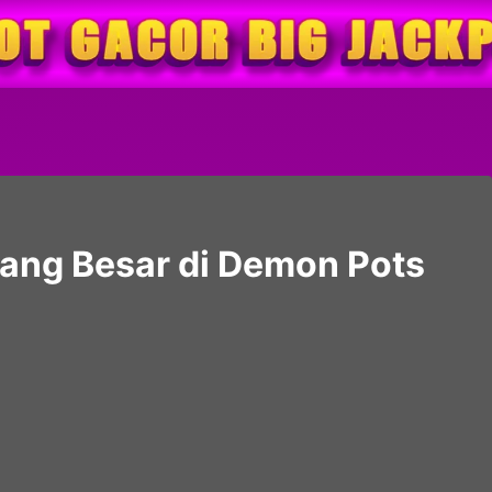
nang Besar di Demon Pots