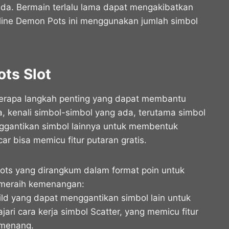
nda. Bermain terlalu lama dapat mengakibatkan
nline Demon Pots ini menggunakan jumlah simbol
ts Slot
eberapa langkah penting yang dapat membantu
 kenali simbol-simbol yang ada, terutama simbol
enggantikan simbol lainnya untuk membentuk
 bisa memicu fitur putaran gratis.
Pots yang dirangkum dalam format poin untuk
meraih kemenangan:
ild yang dapat menggantikan simbol lain untuk
i cara kerja simbol Scatter, yang memicu fitur
 menang.