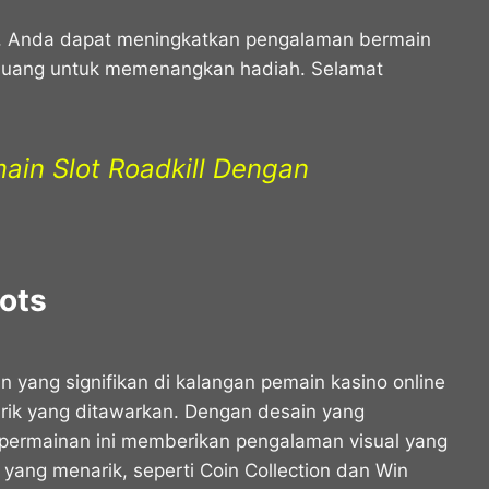
as, Anda dapat meningkatkan pengalaman bermain
uang untuk memenangkan hadiah.​ Selamat
main Slot Roadkill Dengan
ots
 yang signifikan di kalangan pemain kasino online
arik yang ditawarkan. Dengan desain yang
permainan ini memberikan pengalaman visual yang
ur yang menarik, seperti Coin Collection dan Win