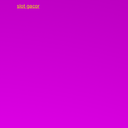
slot gacor