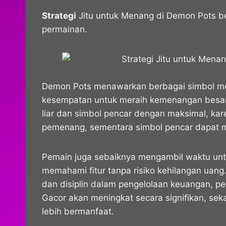
h
a
e
e
k
i
a
c
s
l
y
n
Strategi
Jitu untuk Menang di Demon Pots b
t
e
s
e
p
e
permainan.
s
b
e
g
e
A
o
n
r
p
o
g
a
p
k
e
m
r
Demon Pots menawarkan berbagai simbol men
kesempatan untuk meraih kemenangan besar
liar dan simbol pencar dengan maksimal, kar
pemenang, sementara simbol pencar dapat me
Pemain juga sebaiknya mengambil waktu u
memahami fitur tanpa risiko kehilangan uang
dan disiplin dalam pengelolaan keuangan, p
Gacor akan meningkat secara signifikan, se
lebih bermanfaat.