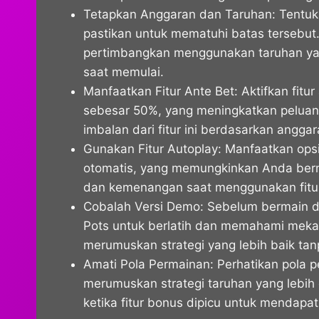
Tetapkan Anggaran dan Taruhan: Tentuk
pastikan untuk mematuhi batas tersebut
pertimbangkan menggunakan taruhan yang
saat memulai.
Manfaatkan Fitur Ante Bet: Aktifkan fit
sebesar 50%, yang meningkatkan peluang
imbalan dari fitur ini berdasarkan angg
Gunakan Fitur Autoplay: Manfaatkan ops
otomatis, yang memungkinkan Anda berma
dan kemenangan saat menggunakan fitur 
Cobalah Versi Demo: Sebelum bermain d
Pots untuk berlatih dan memahami mek
merumuskan strategi yang lebih baik tanp
Amati Pola Permainan: Perhatikan pola 
merumuskan strategi taruhan yang lebih
ketika fitur bonus dipicu untuk mendapa