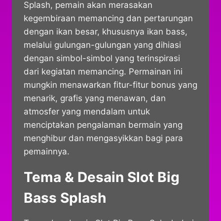
Splash, pemain akan merasakan
kegembiraan memancing dan pertarungan
dengan ikan besar, khususnya ikan bass,
melalui gulungan-gulungan yang dihiasi
dengan simbol-simbol yang terinspirasi
dari kegiatan memancing. Permainan ini
mungkin menawarkan fitur-fitur bonus yang
menarik, grafis yang menawan, dan
atmosfer yang mendalam untuk
menciptakan pengalaman bermain yang
menghibur dan mengasyikkan bagi para
pemainnya.
Tema & Desain Slot Big
Bass Splash