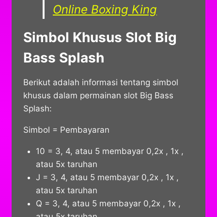
Online Boxing King
Simbol Khusus Slot Big
Bass Splash
Berikut adalah informasi tentang simbol
khusus dalam permainan slot Big Bass
Splash:
Simbol = Pembayaran
10 = 3, 4, atau 5 membayar 0,2x , 1x ,
atau 5x taruhan
J = 3, 4, atau 5 membayar 0,2x , 1x ,
atau 5x taruhan
Q = 3, 4, atau 5 membayar 0,2x , 1x ,
atau 5x taruhan