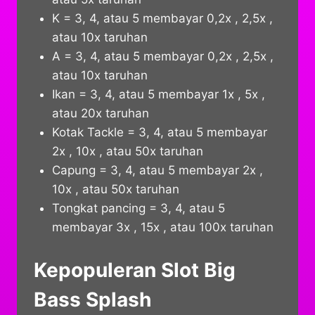
K = 3, 4, atau 5 membayar 0,2x , 2,5x ,
atau 10x taruhan
A = 3, 4, atau 5 membayar 0,2x , 2,5x ,
atau 10x taruhan
Ikan = 3, 4, atau 5 membayar 1x , 5x ,
atau 20x taruhan
Kotak Tackle = 3, 4, atau 5 membayar
2x , 10x , atau 50x taruhan
Capung = 3, 4, atau 5 membayar 2x ,
10x , atau 50x taruhan
Tongkat pancing = 3, 4, atau 5
membayar 3x , 15x , atau 100x taruhan
Kepopuleran Slot Big
Bass Splash