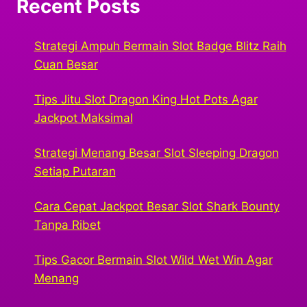
Recent Posts
Strategi Ampuh Bermain Slot Badge Blitz Raih
Cuan Besar
Tips Jitu Slot Dragon King Hot Pots Agar
Jackpot Maksimal
Strategi Menang Besar Slot Sleeping Dragon
Setiap Putaran
Cara Cepat Jackpot Besar Slot Shark Bounty
Tanpa Ribet
Tips Gacor Bermain Slot Wild Wet Win Agar
Menang