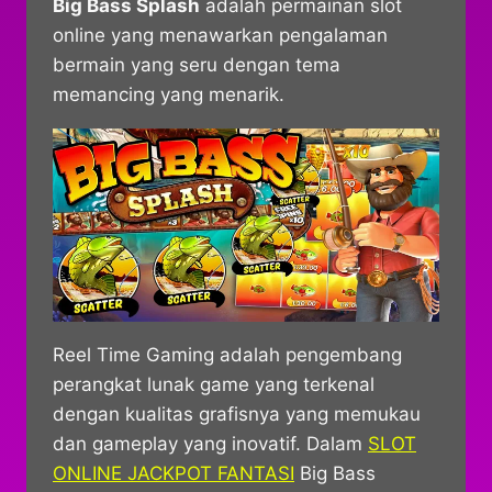
Big Bass Splash
adalah permainan slot
online yang menawarkan pengalaman
bermain yang seru dengan tema
memancing yang menarik.
Reel Time Gaming adalah pengembang
perangkat lunak game yang terkenal
dengan kualitas grafisnya yang memukau
dan gameplay yang inovatif. Dalam
SLOT
ONLINE JACKPOT FANTASI
Big Bass