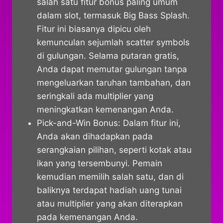
salah satu fitur bonus paling umum
dalam slot, termasuk Big Bass Splash.
Fitur ini biasanya dipicu oleh
kemunculan sejumlah scatter symbols
di gulungan. Selama putaran gratis,
Anda dapat memutar gulungan tanpa
mengeluarkan taruhan tambahan, dan
seringkali ada multiplier yang
meningkatkan kemenangan Anda.
Pick-and-Win Bonus: Dalam fitur ini,
Anda akan dihadapkan pada
serangkaian pilihan, seperti kotak atau
ikan yang tersembunyi. Pemain
kemudian memilih salah satu, dan di
baliknya terdapat hadiah uang tunai
atau multiplier yang akan diterapkan
pada kemenangan Anda.