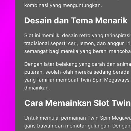
kombinasi yang menguntungkan.
Desain dan Tema Menarik
Slot ini memiliki desain retro yang terinspira
tradisional seperti ceri, lemon, dan anggur
semangat bagi mereka yang berani mencoba
Dengan latar belakang yang cerah dan animas
putaran, seolah-olah mereka sedang berada
yang familiar membuat Twin Spin Megaways
dimainkan.
Cara Memainkan Slot Twi
Untuk memulai permainan Twin Spin Megaways
garis bawah dan memutar gulungan. Dengan s