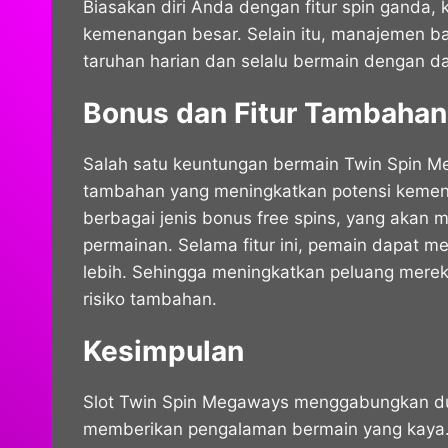
Biasakan diri Anda dengan fitur spin ganda,
kemenangan besar. Selain itu, manajemen ban
taruhan harian dan selalu bermain dengan da
Bonus dan Fitur Tambahan
Salah satu keuntungan bermain Twin Spin M
tambahan yang meningkatkan potensi kemen
berbagai jenis bonus free spins, yang akan
permainan. Selama fitur ini, pemain dapat m
lebih. Sehingga meningkatkan peluang mer
risiko tambahan.
Kesimpulan
​Slot Twin Spin Megaways menggabungkan du
memberikan pengalaman bermain yang kaya.