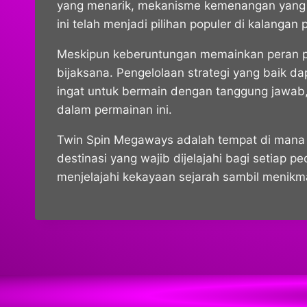
yang menarik, mekanisme kemenangan yang b
ini telah menjadi pilihan populer di kalanga
Meskipun keberuntungan memainkan peran pe
bijaksana. Pengelolaan strategi yang baik 
ingat untuk bermain dengan tanggung jawa
dalam permainan ini.
Twin Spin Megaways adalah tempat di mana
destinasi yang wajib dijelajahi bagi setiap 
menjelajahi kekayaan sejarah sambil menikma