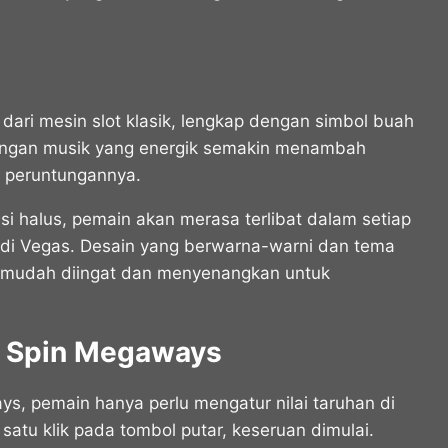
si dari mesin slot klasik, lengkap dengan simbol buah
. Iringan musik yang energik semakin menambah
 peruntungannya.
i halus, pemain akan merasa terlibat dalam setiap
 di Vegas. Desain yang berwarna-warni dan tema
 mudah diingat dan menyenangkan untuk
n Spin Megaways
, pemain hanya perlu mengatur nilai taruhan di
atu klik pada tombol putar, keseruan dimulai.