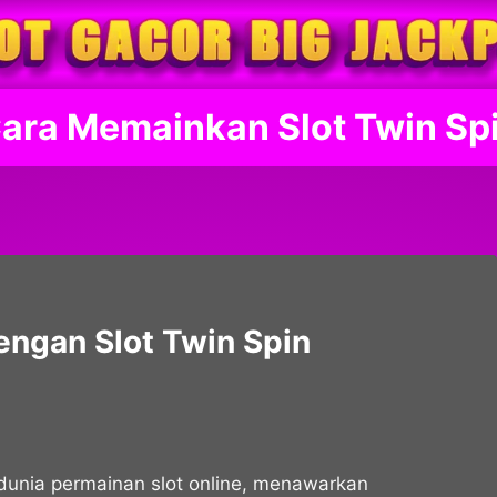
ara Memainkan Slot Twin Sp
ngan Slot Twin Spin
 dunia permainan slot online, menawarkan