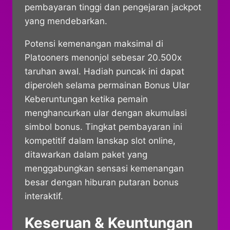
pembayaran tinggi dan pengejaran jackpot
yang mendebarkan.
Potensi kemenangan maksimal di
Platooners menonjol sebesar 20.500x
taruhan awal. Hadiah puncak ini dapat
diperoleh selama permainan Bonus Ular
Keberuntungan ketika pemain
menghancurkan ular dengan akumulasi
simbol bonus. Tingkat pembayaran ini
kompetitif dalam lanskap slot online,
ditawarkan dalam paket yang
menggabungkan sensasi kemenangan
besar dengan hiburan putaran bonus
interaktif.
Keseruan & Keuntungan