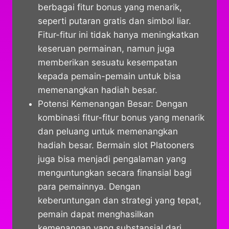
berbagai fitur bonus yang menarik,
seperti putaran gratis dan simbol liar.
Fitur-fitur ini tidak hanya meningkatkan
keseruan permainan, namun juga
memberikan sesuatu kesempatan
kepada pemain-pemain untuk bisa
memenangkan hadiah besar.
Potensi Kemenangan Besar: Dengan
kombinasi fitur-fitur bonus yang menarik
dan peluang untuk memenangkan
hadiah besar. Bermain slot Platooners
juga bisa menjadi pengalaman yang
menguntungkan secara finansial bagi
para pemainnya. Dengan
keberuntungan dan strategi yang tepat,
pemain dapat menghasilkan
kemenangan yang substansial dari