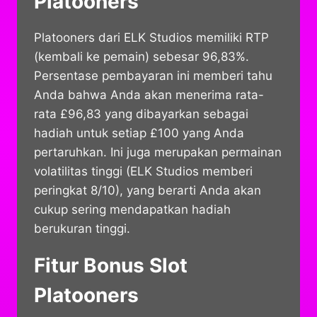
Platooners
Platooners dari ELK Studios memiliki RTP
(kembali ke pemain) sebesar 96,83%.
Persentase pembayaran ini memberi tahu
Anda bahwa Anda akan menerima rata-
rata £96,83 yang dibayarkan sebagai
hadiah untuk setiap £100 yang Anda
pertaruhkan. Ini juga merupakan permainan
volatilitas tinggi (ELK Studios memberi
peringkat 8/10), yang berarti Anda akan
cukup sering mendapatkan hadiah
berukuran tinggi.
Fitur Bonus Slot
Platooners