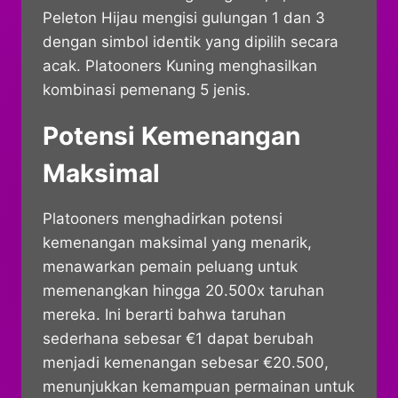
Peleton Hijau mengisi gulungan 1 dan 3
dengan simbol identik yang dipilih secara
acak. Platooners Kuning menghasilkan
kombinasi pemenang 5 jenis.
Potensi Kemenangan
Maksimal
Platooners menghadirkan potensi
kemenangan maksimal yang menarik,
menawarkan pemain peluang untuk
memenangkan hingga 20.500x taruhan
mereka. Ini berarti bahwa taruhan
sederhana sebesar €1 dapat berubah
menjadi kemenangan sebesar €20.500,
menunjukkan kemampuan permainan untuk