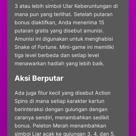
3 atau lebih simbol Ular Keberuntungan di
mana pun yang terlihat. Setelah putaran
bonus diaktifkan, Anda menerima 15
putaran gratis yang disebut amunisi.
Amunisi ini digunakan untuk menghabisi
Snake of Fortune. Mini-game ini memiliki
tiga level berbeda dan setiap level
menawarkan hadiah yang lebih baik.
Aksi Berputar
Ada juga fitur kecil yang disebut Action
Spins di mana setiap karakter kartun
berinteraksi dengan gulungan dengan
caranya sendiri, menambahkan sedikit
bonus. Peleton Merah menambahkan
simbol Liar acak ke gulungan 3, 4, dan 5.