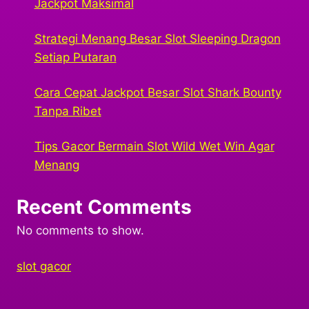
Jackpot Maksimal
Strategi Menang Besar Slot Sleeping Dragon
Setiap Putaran
Cara Cepat Jackpot Besar Slot Shark Bounty
Tanpa Ribet
Tips Gacor Bermain Slot Wild Wet Win Agar
Menang
Recent Comments
No comments to show.
slot gacor