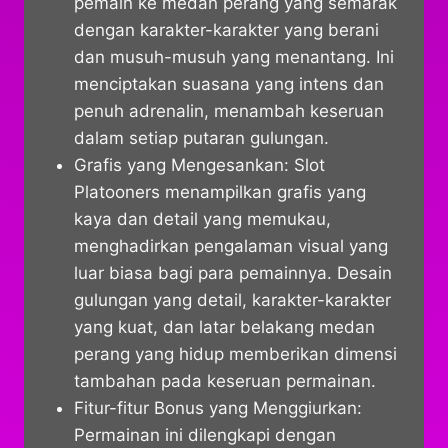
pemain ke medan perang yang semarak
dengan karakter-karakter yang berani
dan musuh-musuh yang menantang. Ini
menciptakan suasana yang intens dan
penuh adrenalin, menambah keseruan
dalam setiap putaran gulungan.
Grafis yang Mengesankan: Slot
Platooners menampilkan grafis yang
kaya dan detail yang memukau,
menghadirkan pengalaman visual yang
luar biasa bagi para pemainnya. Desain
gulungan yang detail, karakter-karakter
yang kuat, dan latar belakang medan
perang yang hidup memberikan dimensi
tambahan pada keseruan permainan.
Fitur-fitur Bonus yang Menggiurkan:
Permainan ini dilengkapi dengan