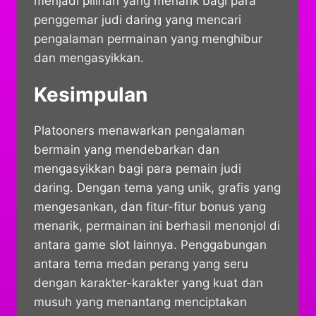
menjadi pilihan yang menarik bagi para
penggemar judi daring yang mencari
pengalaman permainan yang menghibur
dan mengasyikkan.
Kesimpulan
Platooners menawarkan pengalaman
bermain yang mendebarkan dan
mengasyikkan bagi para pemain judi
daring. Dengan tema yang unik, grafis yang
mengesankan, dan fitur-fitur bonus yang
menarik, permainan ini berhasil menonjol di
antara game slot lainnya. Penggabungan
antara tema medan perang yang seru
dengan karakter-karakter yang kuat dan
musuh yang menantang menciptakan