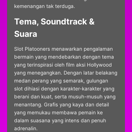
kemenangan tak terduga.
Tema, Soundtrack &
Suara
Slot Platooners menawarkan pengalaman
bermain yang mendebarkan dengan tema
yang terinspirasi oleh film aksi Hollywood
yang menegangkan. Dengan latar belakang
medan perang yang semarak, gulungan
slot dihiasi dengan karakter-karakter yang
berani dan kuat, serta musuh-musuh yang
menantang. Grafis yang kaya dan detail
yang memukau membawa pemain ke
dalam suasana yang intens dan penuh
adrenalin.