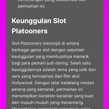
permainan ini.
Keunggulan Slot
Platooners
Slot Platooners menonjol di antara
berbagai game slot dengan sejumlah
keunggulan yang membuatnya menarik
bagi para pemain judi daring. Salah satu
keunggulannya adalah tema yang unik dan
seru yang terinspirasi dari film aksi
Hollywood. Dengan latar belakang medan
perang yang semarak, permainan ini
menampilkan karakter-karakter yang kuat
dan musuh-musuh yang menantang.