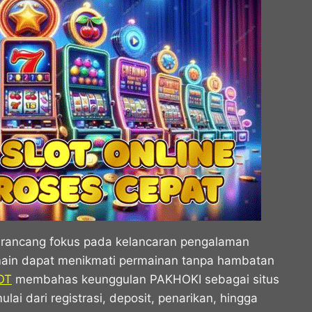
dirancang fokus pada kelancaran pengalaman
in dapat menikmati permainan tanpa hambatan
OT
membahas keunggulan PAKHOKI sebagai situs
ai dari registrasi, deposit, penarikan, hingga