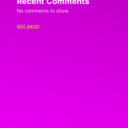
Recent Comments
No comments to show.
slot gacor