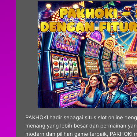
PAKHOKI hadir sebagai situs slot online deng
menang yang lebih besar dan permainan yang
modern dan pilihan game terbaik, PAKHOKI me