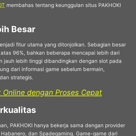
OT
membahas tentang keunggulan situs PAKHOKI
ih Besar
menjadi fitur utama yang ditonjolkan. Sebagian besar
di atas 96%, bahkan beberapa mencapai lebih dari
n jauh lebih tinggi dibandingkan dengan slot pada
ng dari informasi game sebelum bermain,
dan strategis.
t Online dengan Proses Cepat
rkualitas
inan, PAKHOKI hanya bekerja sama dengan provider
ft, Habanero, dan Spadegaming. Game-game dari