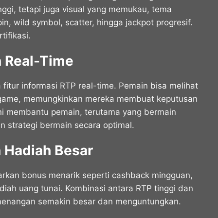
nggi, tetapi juga visual yang memukau, tema
pin, wild symbol, scatter, hingga jackpot progresif.
ifikasi.
n Real-Time
fitur informasi RTP real-time. Pemain bisa melihat
h game, memungkinkan mereka membuat keputusan
 Ini membantu pemain, terutama yang bermain
n strategi bermain secara optimal.
n Hadiah Besar
warkan bonus menarik seperti cashback mingguan,
diah uang tunai. Kombinasi antara RTP tinggi dan
enangan semakin besar dan menguntungkan.