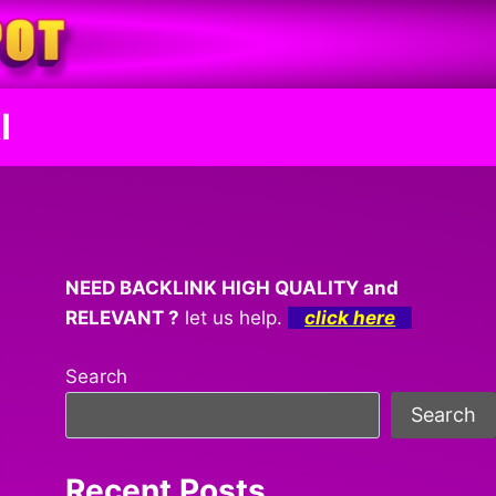
I
NEED BACKLINK HIGH QUALITY and
RELEVANT ?
let us help.
click here
Search
Search
Recent Posts