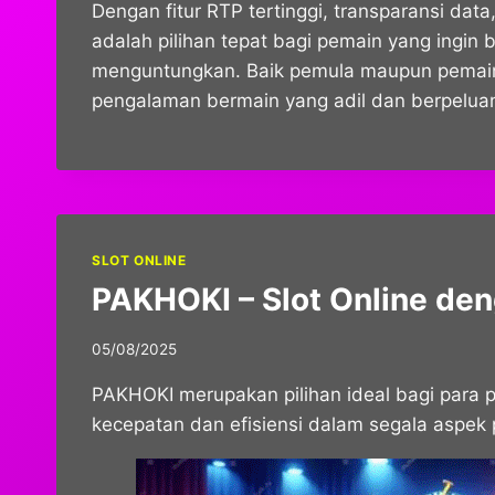
Dengan fitur RTP tertinggi, transparansi dat
adalah pilihan tepat bagi pemain yang ingin 
menguntungkan. Baik pemula maupun pemai
pengalaman bermain yang adil dan berpelua
SLOT ONLINE
PAKHOKI – Slot Online de
By
05/08/2025
adminersa
PAKHOKI merupakan pilihan ideal bagi para
kecepatan dan efisiensi dalam segala aspek