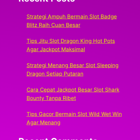
Strategi Ampuh Bermain Slot Badge
Blitz Raih Cuan Besar
Tips Jitu Slot Dragon King Hot Pots
Agar Jackpot Maksimal
Strategi Menang Besar Slot Sleeping
Dragon Setiap Putaran
Cara Cepat Jackpot Besar Slot Shark
Bounty Tanpa Ribet
Tips Gacor Bermain Slot Wild Wet Win
Agar Menang