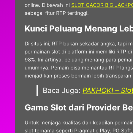
online. Dibawah ini
SLOT GACOR BIG JACKP
sebagai fitur RTP tertinggi.
Kunci Peluang Menang Leb
Di situs ini, RTP bukan sekadar angka, tapi 
permainan slot di platform ini memiliki RTP 
98%. Ini artinya, peluang menang para pemai
umumnya. Pemain bisa memantau RTP langsu
menjadikan proses bermain lebih transparan 
Baca Juga:
PAKHOKI – Slo
Game Slot dari Provider Be
Untuk menjaga kualitas dan keadilan perma
slot ternama seperti Pragmatic Play, PG So