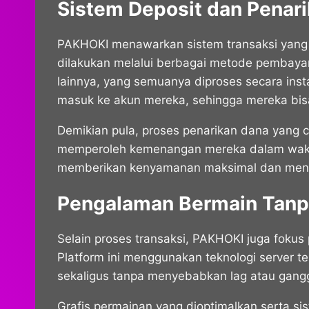
Sistem Deposit dan Penari
PAKHOKI menawarkan sistem transaksi yang 
dilakukan melalui berbagai metode pembayaran
lainnya, yang semuanya diproses secara ins
masuk ke akun mereka, sehingga mereka bis
Demikian pula, proses penarikan dana yang 
memperoleh kemenangan mereka dalam waktu 
memberikan kenyamanan maksimal dan mengur
Pengalaman Bermain Tanp
Selain proses transaksi, PAKHOKI juga foku
Platform ini menggunakan teknologi serve
sekaligus tanpa menyebabkan lag atau gang
Grafis permainan yang dioptimalkan serta s