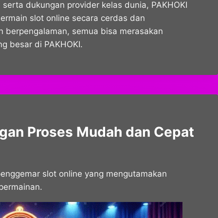
a, serta dukungan provider kelas dunia, PAKHOKI
bermain slot online secara cerdas dan
n berpengalaman, semua bisa merasakan
ng besar di PAKHOKI.
ngan Proses Mudah dan Cepat
 penggemar slot online yang mengutamakan
 permainan.